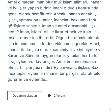
Amel olmadan iman olur mu? İslam alimleri, inanan
ve iyi işler yapan birinin imanı olduğu konusunda
genel olarak hemfikirdir. Ancak, inanan ancak iyi
işler yapmayı bırakanlar, inançları hakkında farklı
görüşlere sahiptir. İman ve amel arasındaki ilişki
nedir? İman, İslam’ı dil ile ikrar etmek ve kalp ile
tasdik etmekten ibarettir. Olgun bir mümin olmak
için imanın amellerle desteklenmesi gerekir. Amel,
imanın ön koşulu olarak samimiyet ve iyi niyetle ve
Kur’an ve Sünnete uygun olarak yapılan her türlü
söz, eylem ve davranıştır. Amel imanın olmazsa
olmaz bir parçası mıdır? Eylem-inanç ilişkisi. Bazı
mezhepler eylemleri imanın bir parçası olarak bile
görürler ve eylemde…
Amelsiz
Devamını okuyun
12 Yorum
Iman
Geçerli
Midir