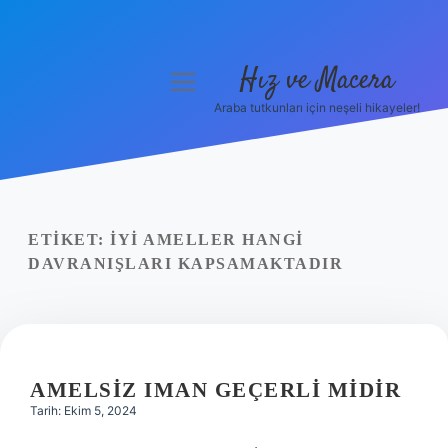
Hız ve Macera
menüyü
aç
Araba tutkunları için neşeli hikayeler!
Anasayfa
Gizlilik Politikası
Yasal Uyarı
ETIKET:
İYI AMELLER HANGI
DAVRANIŞLARI KAPSAMAKTADIR
Hakkımızda
AMELSIZ IMAN GEÇERLI MIDIR
Tarih: Ekim 5, 2024