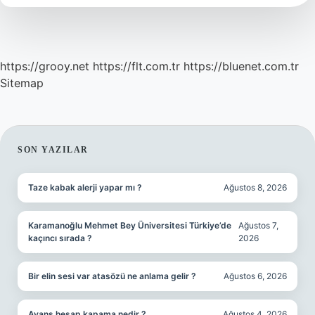
https://grooy.net
https://flt.com.tr
https://bluenet.com.tr
Sitemap
SIDEBAR
SON YAZILAR
Taze kabak alerji yapar mı ?
Ağustos 8, 2026
Karamanoğlu Mehmet Bey Üniversitesi Türkiye’de
Ağustos 7,
kaçıncı sırada ?
2026
Bir elin sesi var atasözü ne anlama gelir ?
Ağustos 6, 2026
Avans hesap kapama nedir ?
Ağustos 4, 2026