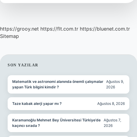
Ne
Kadar
https://grooy.net
https://flt.com.tr
https://bluenet.com.tr
Sitemap
SIDEBAR
SON YAZILAR
Matematik ve astronomi alanında önemli çalışmalar
Ağustos 9,
yapan Türk bilgini kimdir ?
2026
Taze kabak alerji yapar mı ?
Ağustos 8, 2026
Karamanoğlu Mehmet Bey Üniversitesi Türkiye’de
Ağustos 7,
kaçıncı sırada ?
2026