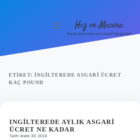
Hız ve Macera
menüyü
aç
Araba tutkunları için neşeli hikayeler!
Anasayfa
Gizlilik Politikası
Yasal Uyarı
ETIKET:
İNGILTEREDE ASGARI ÜCRET
KAÇ POUND
Hakkımızda
INGILTEREDE AYLIK ASGARI
ÜCRET NE KADAR
Tarih: Aralık 30, 2024