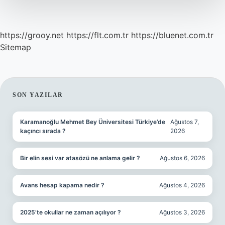
https://grooy.net
https://flt.com.tr
https://bluenet.com.tr
Sitemap
SIDEBAR
SON YAZILAR
Karamanoğlu Mehmet Bey Üniversitesi Türkiye’de
Ağustos 7,
kaçıncı sırada ?
2026
Bir elin sesi var atasözü ne anlama gelir ?
Ağustos 6, 2026
Avans hesap kapama nedir ?
Ağustos 4, 2026
2025’te okullar ne zaman açılıyor ?
Ağustos 3, 2026