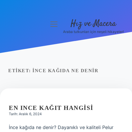
Hız ve Macera
menüyü
aç
Araba tutkunları için neşeli hikayeler!
Anasayfa
Gizlilik Politikası
Yasal Uyarı
ETIKET:
İNCE KAĞIDA NE DENIR
Hakkımızda
EN INCE KAĞIT HANGISI
Tarih: Aralık 6, 2024
İnce kağıda ne denir? Dayanıklı ve kaliteli Pelur