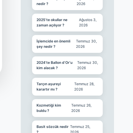
nedir ?
2026
2025’te okullar ne
Ağustos 3,
zaman açılıyor ?
2026
İşlemcide en önemli
Temmuz 30,
şey nedir ?
2026
2024’te Ballon d’Or’u
Temmuz 30,
kim alacak ?
2026
Tarçın aşureyi
Temmuz 28,
karartır mı ?
2026
Kozmetiği kim
Temmuz 26,
buldu ?
2026
Basit sözcük nedir
Temmuz 25,
?
2026