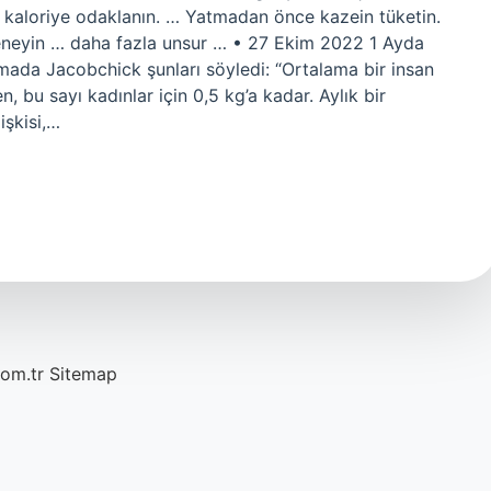
la kaloriye odaklanın. … Yatmadan önce kazein tüketin.
deneyin … daha fazla unsur … • 27 Ekim 2022 1 Ayda
da Jacobchick şunları söyledi: “Ortalama bir insan
, bu sayı kadınlar için 0,5 kg’a kadar. Aylık bir
işkisi,…
com.tr
Sitemap