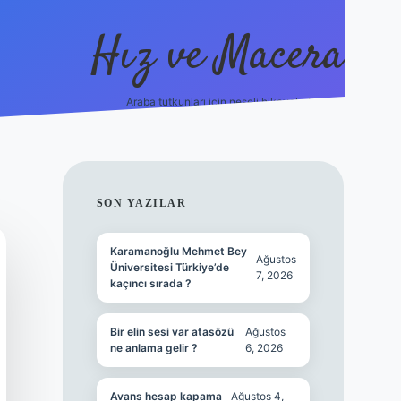
Hız ve Macera
Araba tutkunları için neşeli hikayeler!
hiltonbet güncel giriş
tulipbet.online
SIDEBAR
SON YAZILAR
Karamanoğlu Mehmet Bey
Ağustos
Üniversitesi Türkiye’de
7, 2026
kaçıncı sırada ?
Bir elin sesi var atasözü
Ağustos
ne anlama gelir ?
6, 2026
Avans hesap kapama
Ağustos 4,