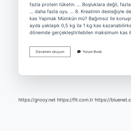
fazla protein tüketin. … Boşluklara değil, faz
… daha fazla uyu. … 8. Kreatinin desteğiyle 
kas Yapmak Mümkün mü? Bağımsız ile konuşma
ayda yaklaşık 0,5 kg ila 1 kg kas kazanabilirken
dönemde gerçekleştirilebilen maksimum kas il
En
Devamını okuyun
Yorum Bırak
Hızlı
Kas
Nasıl
Yapılır
https://grooy.net
https://flt.com.tr
https://bluenet.