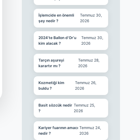
İşlemcide en önemli
Temmuz 30,
şey nedir ?
2026
2024’te Ballon d’Or’u
Temmuz 30,
kim alacak ?
2026
Tarçın aşureyi
Temmuz 28,
karartır mı ?
2026
Kozmetiği kim
Temmuz 26,
buldu ?
2026
Basit sözcük nedir
Temmuz 25,
?
2026
Kariyer fuarının amacı
Temmuz 24,
nedir ?
2026