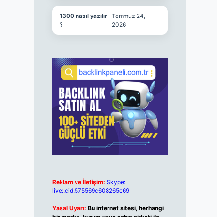
1300 nasıl yazılır
Temmuz 24,
?
2026
Reklam ve İletişim:
Skype:
live:.cid.575569c608265c69
Yasal Uyarı:
Bu internet sitesi, herhangi
bir marka, kurum veya şahıs şirketi ile