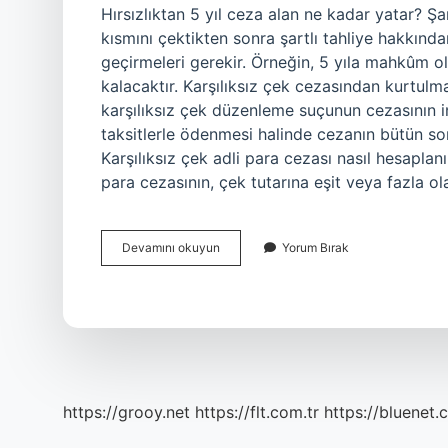
Hırsızlıktan 5 yıl ceza alan ne kadar yatar? Şar
kısmını çektikten sonra şartlı tahliye hakkından
geçirmeleri gerekir. Örneğin, 5 yıla mahkûm ol
kalacaktır. Karşılıksız çek cezasından kurtulm
karşılıksız çek düzenleme suçunun cezasının i
taksitlerle ödenmesi halinde cezanın bütün son
Karşılıksız çek adli para cezası nasıl hesaplan
para cezasının, çek tutarına eşit veya fazla o
Karşılıksız
Devamını okuyun
Yorum Bırak
Çekten
5
Yıl
Ceza
Alan
Ne
Kadar
Yatar
https://grooy.net
https://flt.com.tr
https://bluenet.