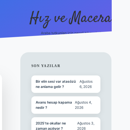
Hız ve Macera
Araba tutkunları için neşeli hikayeler!
hiltonbet güncel giriş
tulipbet.online
SIDEBAR
SON YAZILAR
Bir elin sesi var atasözü
Ağustos
ne anlama gelir ?
6, 2026
Avans hesap kapama
Ağustos 4,
nedir ?
2026
2025’te okullar ne
Ağustos 3,
zaman açılıyor ?
2026