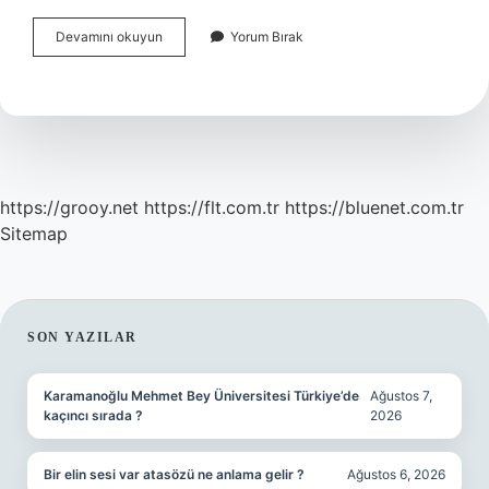
Kuyumcular
Devamını okuyun
Yorum Bırak
Altın
Nereden
Alıyor
https://grooy.net
https://flt.com.tr
https://bluenet.com.tr
Sitemap
SIDEBAR
SON YAZILAR
Karamanoğlu Mehmet Bey Üniversitesi Türkiye’de
Ağustos 7,
kaçıncı sırada ?
2026
Bir elin sesi var atasözü ne anlama gelir ?
Ağustos 6, 2026