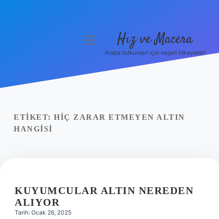
Hız ve Macera
menüyü
aç
Araba tutkunları için neşeli hikayeler!
Anasayfa
Gizlilik Politikası
Yasal Uyarı
ETIKET:
HIÇ ZARAR ETMEYEN ALTIN
HANGISI
Hakkımızda
KUYUMCULAR ALTIN NEREDEN
ALIYOR
Tarih: Ocak 26, 2025