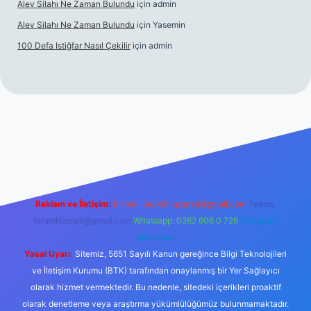
Alev Silahı Ne Zaman Bulundu
için
admin
Alev Silahı Ne Zaman Bulundu
için
Yasemin
100 Defa Istiğfar Nasıl Çekilir
için
admin
line
Reklam ve İletişim:
E-mail:
backlinkpaneli@gmail.com
Teams:
forumhizmeti@gmail.com
Whatsapp: 0262 606 0 726
Telegram:
@karabul
Yasal Uyarı:
Sitemiz, 5651 Sayılı Kanun gereğince Bilgi Teknolojileri
ve İletişim Kurumu (BTK) tarafından onaylanmış bir Yer Sağlayıcı
olarak hizmet vermektedir. Bu nedenle, sitedeki içerikleri proaktif
olarak denetleme veya araştırma yükümlülüğümüz bulunmamaktadır.