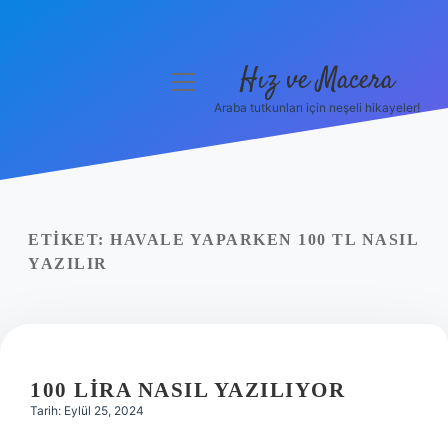
Hız ve Macera
menüyü
aç
Araba tutkunları için neşeli hikayeler!
Anasayfa
Gizlilik Politikası
Yasal Uyarı
ETIKET:
HAVALE YAPARKEN 100 TL NASIL
YAZILIR
Hakkımızda
100 LIRA NASIL YAZILIYOR
Tarih: Eylül 25, 2024