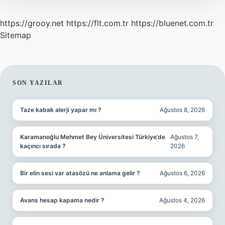
https://grooy.net
https://flt.com.tr
https://bluenet.com.tr
Sitemap
SIDEBAR
SON YAZILAR
Taze kabak alerji yapar mı ?
Ağustos 8, 2026
Karamanoğlu Mehmet Bey Üniversitesi Türkiye’de
Ağustos 7,
kaçıncı sırada ?
2026
Bir elin sesi var atasözü ne anlama gelir ?
Ağustos 6, 2026
Avans hesap kapama nedir ?
Ağustos 4, 2026