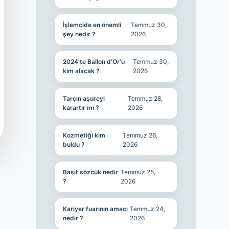
İşlemcide en önemli
Temmuz 30,
şey nedir ?
2026
2024’te Ballon d’Or’u
Temmuz 30,
kim alacak ?
2026
Tarçın aşureyi
Temmuz 28,
karartır mı ?
2026
Kozmetiği kim
Temmuz 26,
buldu ?
2026
Basit sözcük nedir
Temmuz 25,
?
2026
Kariyer fuarının amacı
Temmuz 24,
nedir ?
2026