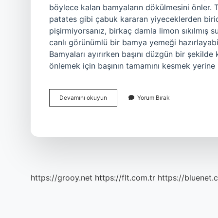
böylece kalan bamyaların dökülmesini önler. 
patates gibi çabuk kararan yiyeceklerden biri
pişirmiyorsanız, birkaç damla limon sıkılmış s
canlı görünümlü bir bamya yemeği hazırlayabi
Bamyaları ayırırken başını düzgün bir şekilde
önlemek için başının tamamını kesmek yerine
Bamya
Devamını okuyun
Yorum Bırak
Geceden
Islatılır
Mı
https://grooy.net
https://flt.com.tr
https://bluenet.