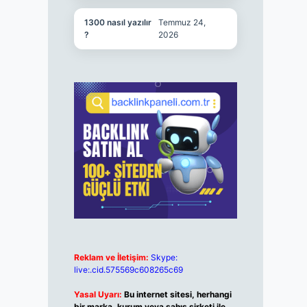
1300 nasıl yazılır
Temmuz 24,
?
2026
Reklam ve İletişim:
Skype:
live:.cid.575569c608265c69
Yasal Uyarı:
Bu internet sitesi, herhangi
bir marka, kurum veya şahıs şirketi ile