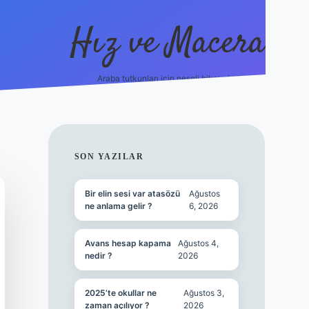
Hız ve Macera
Araba tutkunları için neşeli hikayeler!
hiltonbet güncel giriş
tuli
SIDEBAR
SON YAZILAR
Bir elin sesi var atasözü
Ağustos
ne anlama gelir ?
6, 2026
Avans hesap kapama
Ağustos 4,
nedir ?
2026
2025’te okullar ne
Ağustos 3,
zaman açılıyor ?
2026