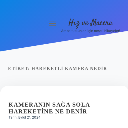
Hız ve Macera
menüyü
aç
Araba tutkunları için neşeli hikayeler!
Anasayfa
Gizlilik Politikası
Yasal Uyarı
ETIKET:
HAREKETLI KAMERA NEDIR
Hakkımızda
KAMERANIN SAĞA SOLA
HAREKETINE NE DENIR
Tarih: Eylül 21, 2024