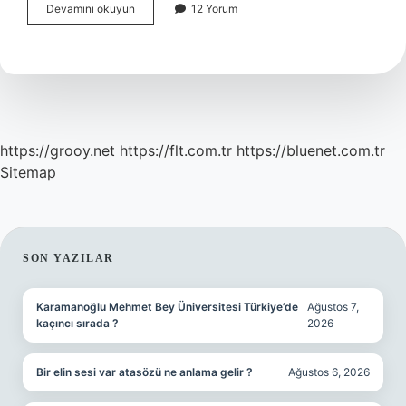
Kameranın
Devamını okuyun
12 Yorum
Sağa
Sola
Hareketine
Ne
Denir
https://grooy.net
https://flt.com.tr
https://bluenet.com.tr
Sitemap
SIDEBAR
SON YAZILAR
Karamanoğlu Mehmet Bey Üniversitesi Türkiye’de
Ağustos 7,
kaçıncı sırada ?
2026
Bir elin sesi var atasözü ne anlama gelir ?
Ağustos 6, 2026