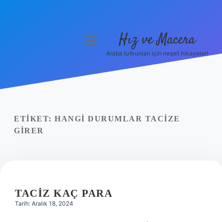
Hız ve Macera
menüyü
aç
Araba tutkunları için neşeli hikayeler!
Anasayfa
Gizlilik Politikası
Yasal Uyarı
ETIKET:
HANGI DURUMLAR TACIZE
GIRER
Hakkımızda
TACIZ KAÇ PARA
Tarih: Aralık 18, 2024