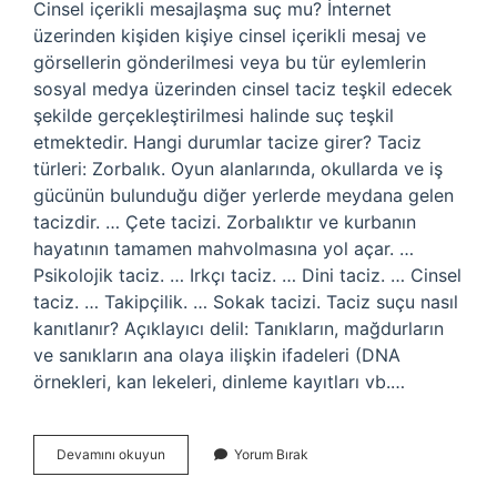
Cinsel içerikli mesajlaşma suç mu? İnternet
üzerinden kişiden kişiye cinsel içerikli mesaj ve
görsellerin gönderilmesi veya bu tür eylemlerin
sosyal medya üzerinden cinsel taciz teşkil edecek
şekilde gerçekleştirilmesi halinde suç teşkil
etmektedir. Hangi durumlar tacize girer? Taciz
türleri: Zorbalık. Oyun alanlarında, okullarda ve iş
gücünün bulunduğu diğer yerlerde meydana gelen
tacizdir. … Çete tacizi. Zorbalıktır ve kurbanın
hayatının tamamen mahvolmasına yol açar. …
Psikolojik taciz. … Irkçı taciz. … Dini taciz. … Cinsel
taciz. … Takipçilik. … Sokak tacizi. Taciz suçu nasıl
kanıtlanır? Açıklayıcı delil: Tanıkların, mağdurların
ve sanıkların ana olaya ilişkin ifadeleri (DNA
örnekleri, kan lekeleri, dinleme kayıtları vb.…
Taciz
Devamını okuyun
Yorum Bırak
Kaç
Para