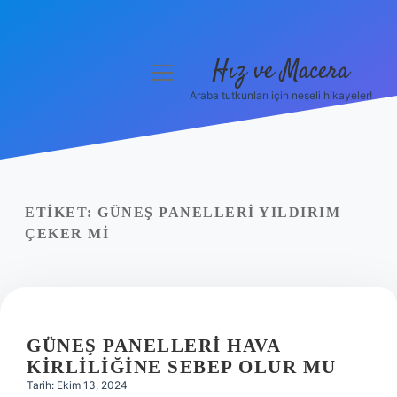
Hız ve Macera
menüyü
aç
Araba tutkunları için neşeli hikayeler!
Anasayfa
Gizlilik Politikası
Yasal Uyarı
ETIKET:
GÜNEŞ PANELLERI YILDIRIM
ÇEKER MI
Hakkımızda
GÜNEŞ PANELLERI HAVA
KIRLILIĞINE SEBEP OLUR MU
Tarih: Ekim 13, 2024