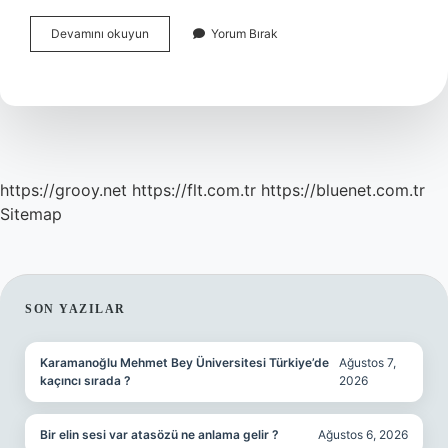
Güneş
Devamını okuyun
Yorum Bırak
Panelleri
Hava
Kirliliğine
Sebep
Olur
Mu
https://grooy.net
https://flt.com.tr
https://bluenet.com.tr
Sitemap
SIDEBAR
SON YAZILAR
Karamanoğlu Mehmet Bey Üniversitesi Türkiye’de
Ağustos 7,
kaçıncı sırada ?
2026
Bir elin sesi var atasözü ne anlama gelir ?
Ağustos 6, 2026