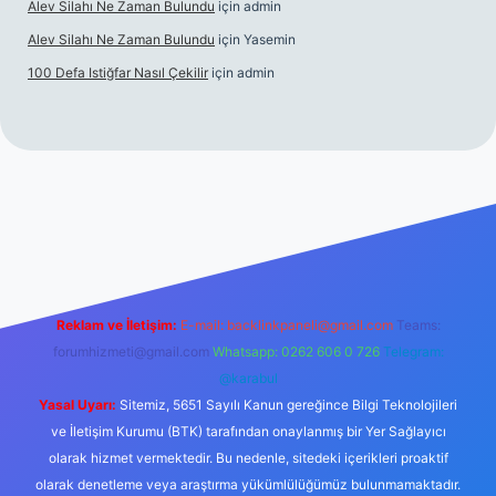
Alev Silahı Ne Zaman Bulundu
için
admin
Alev Silahı Ne Zaman Bulundu
için
Yasemin
100 Defa Istiğfar Nasıl Çekilir
için
admin
nline
Reklam ve İletişim:
E-mail:
backlinkpaneli@gmail.com
Teams:
forumhizmeti@gmail.com
Whatsapp: 0262 606 0 726
Telegram:
@karabul
Yasal Uyarı:
Sitemiz, 5651 Sayılı Kanun gereğince Bilgi Teknolojileri
ve İletişim Kurumu (BTK) tarafından onaylanmış bir Yer Sağlayıcı
olarak hizmet vermektedir. Bu nedenle, sitedeki içerikleri proaktif
olarak denetleme veya araştırma yükümlülüğümüz bulunmamaktadır.