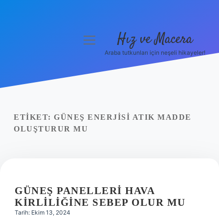
Hız ve Macera
menüyü
aç
Araba tutkunları için neşeli hikayeler!
Anasayfa
Gizlilik Politikası
Yasal Uyarı
ETIKET:
GÜNEŞ ENERJISI ATIK MADDE
OLUŞTURUR MU
Hakkımızda
GÜNEŞ PANELLERI HAVA
KIRLILIĞINE SEBEP OLUR MU
Tarih: Ekim 13, 2024