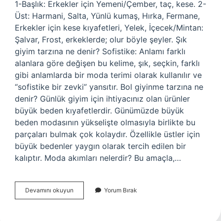
1-Başlık: Erkekler için Yemeni/Çember, taç, kese. 2-
Üst: Harmani, Salta, Yünlü kumaş, Hırka, Fermane,
Erkekler için kese kıyafetleri, Yelek, İçecek/Mintan:
Şalvar, Frost, erkeklerde; olur böyle şeyler. Şık
giyim tarzına ne denir? Sofistike: Anlamı farklı
alanlara göre değişen bu kelime, şık, seçkin, farklı
gibi anlamlarda bir moda terimi olarak kullanılır ve
“sofistike bir zevki” yansıtır. Bol giyinme tarzına ne
denir? Günlük giyim için ihtiyacınız olan ürünler
büyük beden kıyafetlerdir. Günümüzde büyük
beden modasının yükselişte olmasıyla birlikte bu
parçaları bulmak çok kolaydır. Özellikle üstler için
büyük bedenler yaygın olarak tercih edilen bir
kalıptır. Moda akımları nelerdir? Bu amaçla,…
Hangi
Devamını okuyun
Yorum Bırak
Giyim
Tarzları
Var