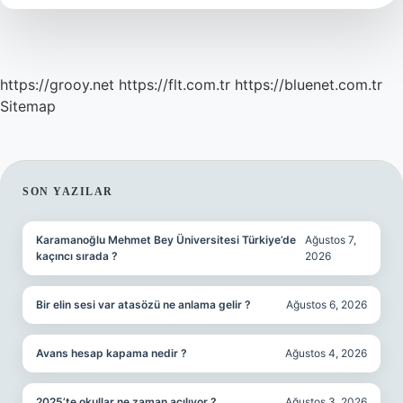
https://grooy.net
https://flt.com.tr
https://bluenet.com.tr
Sitemap
SIDEBAR
SON YAZILAR
Karamanoğlu Mehmet Bey Üniversitesi Türkiye’de
Ağustos 7,
kaçıncı sırada ?
2026
Bir elin sesi var atasözü ne anlama gelir ?
Ağustos 6, 2026
Avans hesap kapama nedir ?
Ağustos 4, 2026
2025’te okullar ne zaman açılıyor ?
Ağustos 3, 2026