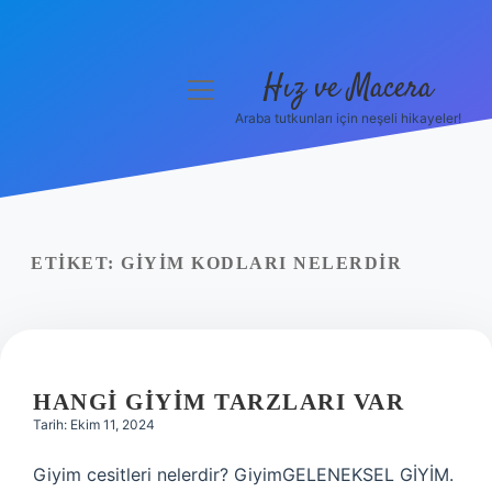
Hız ve Macera
menüyü
aç
Araba tutkunları için neşeli hikayeler!
Anasayfa
Gizlilik Politikası
Yasal Uyarı
ETIKET:
GIYIM KODLARI NELERDIR
Hakkımızda
HANGI GIYIM TARZLARI VAR
Tarih: Ekim 11, 2024
Giyim cesitleri nelerdir? GiyimGELENEKSEL GİYİM.