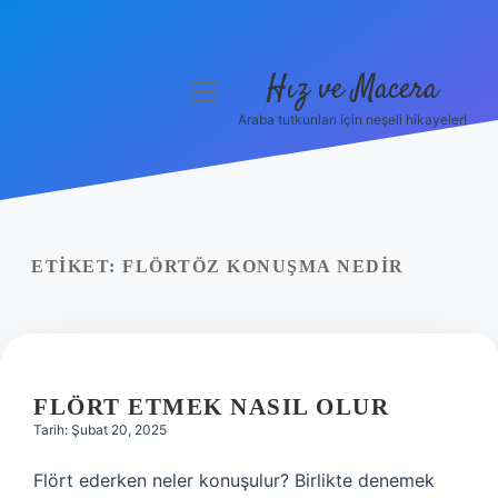
Hız ve Macera
menüyü
aç
Araba tutkunları için neşeli hikayeler!
Anasayfa
Gizlilik Politikası
Yasal Uyarı
ETIKET:
FLÖRTÖZ KONUŞMA NEDIR
Hakkımızda
FLÖRT ETMEK NASIL OLUR
Tarih: Şubat 20, 2025
Flört ederken neler konuşulur? Birlikte denemek