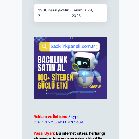
1300 nasıl yazılır
Temmuz 24,
?
2026
Reklam ve İletişim:
Skype:
live:.cid.575569c608265c69
Yasal Uyarı:
Bu internet sitesi, herhangi
bir marka, kurum veya şahıs şirketi ile