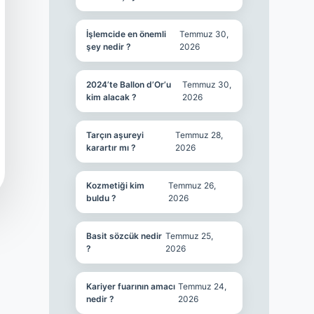
İşlemcide en önemli
Temmuz 30,
şey nedir ?
2026
2024’te Ballon d’Or’u
Temmuz 30,
kim alacak ?
2026
Tarçın aşureyi
Temmuz 28,
karartır mı ?
2026
Kozmetiği kim
Temmuz 26,
buldu ?
2026
Basit sözcük nedir
Temmuz 25,
?
2026
Kariyer fuarının amacı
Temmuz 24,
nedir ?
2026