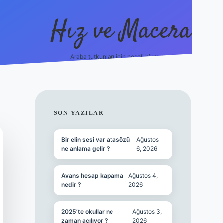
Hız ve Macera
Araba tutkunları için neşeli hikayeler!
hiltonbet güncel giriş
tulipbet.online
SIDEBAR
SON YAZILAR
Bir elin sesi var atasözü
Ağustos
ne anlama gelir ?
6, 2026
Avans hesap kapama
Ağustos 4,
nedir ?
2026
2025’te okullar ne
Ağustos 3,
zaman açılıyor ?
2026