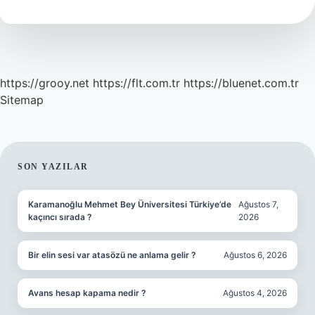
Sağ
Kaldı
https://grooy.net
https://flt.com.tr
https://bluenet.com.tr
Sitemap
SIDEBAR
SON YAZILAR
Karamanoğlu Mehmet Bey Üniversitesi Türkiye’de
Ağustos 7,
kaçıncı sırada ?
2026
Bir elin sesi var atasözü ne anlama gelir ?
Ağustos 6, 2026
Avans hesap kapama nedir ?
Ağustos 4, 2026