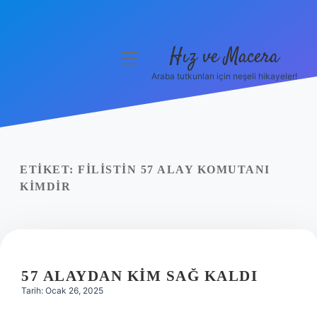
Hız ve Macera
menüyü
aç
Araba tutkunları için neşeli hikayeler!
Anasayfa
Gizlilik Politikası
Yasal Uyarı
ETIKET:
FILISTIN 57 ALAY KOMUTANI
KIMDIR
Hakkımızda
57 ALAYDAN KIM SAĞ KALDI
Tarih: Ocak 26, 2025