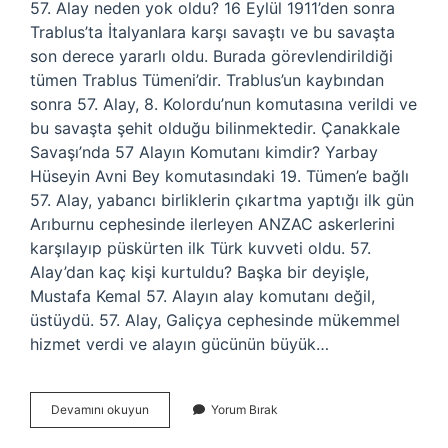
57. Alay neden yok oldu? 16 Eylül 1911’den sonra
Trablus’ta İtalyanlara karşı savaştı ve bu savaşta
son derece yararlı oldu. Burada görevlendirildiği
tümen Trablus Tümeni’dir. Trablus’un kaybından
sonra 57. Alay, 8. Kolordu’nun komutasına verildi ve
bu savaşta şehit olduğu bilinmektedir. Çanakkale
Savaşı’nda 57 Alayın Komutanı kimdir? Yarbay
Hüseyin Avni Bey komutasındaki 19. Tümen’e bağlı
57. Alay, yabancı birliklerin çıkartma yaptığı ilk gün
Arıburnu cephesinde ilerleyen ANZAC askerlerini
karşılayıp püskürten ilk Türk kuvveti oldu. 57.
Alay’dan kaç kişi kurtuldu? Başka bir deyişle,
Mustafa Kemal 57. Alayın alay komutanı değil,
üstüydü. 57. Alay, Galiçya cephesinde mükemmel
hizmet verdi ve alayın gücünün büyük…
57
Devamını okuyun
Yorum Bırak
Alaydan
Kim