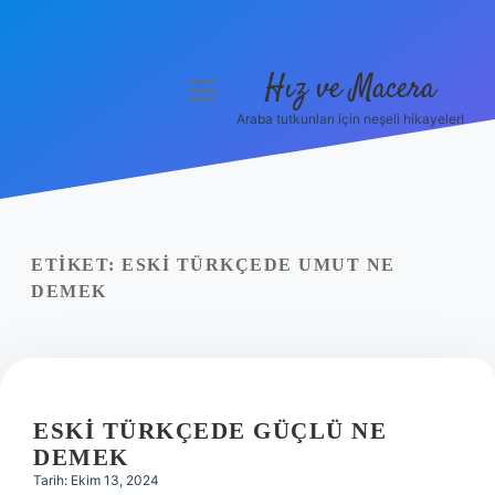
Hız ve Macera
menüyü
aç
Araba tutkunları için neşeli hikayeler!
Anasayfa
Gizlilik Politikası
Yasal Uyarı
ETIKET:
ESKI TÜRKÇEDE UMUT NE
DEMEK
Hakkımızda
ESKI TÜRKÇEDE GÜÇLÜ NE
DEMEK
Tarih: Ekim 13, 2024