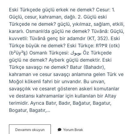
Eski Türkçede güçlü erkek ne demek? Cesur: 1.
Güçlü, cesur, kahraman, dağlı. 2. Güçlü eski
Türkçede ne demek? güçlü, yıkılmaz, sağlam, etkili,
kararlı. Osmanlı’da güçlü ne demek? Tüvânâ: Güçlü,
kuvvetli: Tüvânâ genç bir adamdır (KT, 352). Eski
Türkçe büyük ne demek? Eski Türkçe: 𐰋𐰇𐰘𐰜‎ (otk)
(b²üy²k̥) Osmanlı Türkçesi: بويوك‎ Öz Türkçede
güçlü ne demek? Ayberk güçlü demektir. Eski
Türkçe savaşçı ne demek? Batur (Bahadır),
kahraman ve cesur savaşçı anlamına gelen Türk ve
Moğol kökenli fahri bir unvandır. Bu unvan,
savaşçılık ve cesaret gösteren askeri komutanlar
ve destansı kahramanlar için kullanılan bir Altay
terimidir. Ayrıca Batır, Badır, Bağatur, Bagatur,
Bogatur, Bagatır,…
Eski
Devamını okuyun
Yorum Bırak