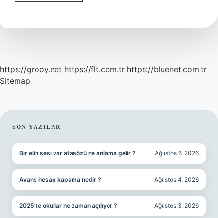
Türkçede
Güçlü
Ne
Demek
https://grooy.net
https://flt.com.tr
https://bluenet.com.tr
Sitemap
SIDEBAR
SON YAZILAR
Bir elin sesi var atasözü ne anlama gelir ?
Ağustos 6, 2026
Avans hesap kapama nedir ?
Ağustos 4, 2026
2025’te okullar ne zaman açılıyor ?
Ağustos 3, 2026