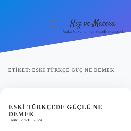
Hız ve Macera
menüyü
aç
Araba tutkunları için neşeli hikayeler!
Anasayfa
Gizlilik Politikası
Yasal Uyarı
ETIKET:
ESKI TÜRKÇE GÜÇ NE DEMEK
Hakkımızda
ESKI TÜRKÇEDE GÜÇLÜ NE
DEMEK
Tarih: Ekim 13, 2024