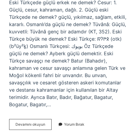
Eski Türkçede güçlü erkek ne demek? Cesur: 1.
Güçlü, cesur, kahraman, dağlı. 2. Güçlü eski
Türkçede ne demek? güçlü, yıkılmaz, sağlam, etkili,
kararlı. Osmanlı’da güçlü ne demek? Tüvânâ: Güçlü,
kuvvetli: Tüvânâ genç bir adamdır (KT, 352). Eski
Türkçe büyük ne demek? Eski Türkçe: 𐰋𐰇𐰘𐰜‎ (otk)
(b²üy²k̥) Osmanlı Türkçesi: بويوك‎ Öz Türkçede
güçlü ne demek? Ayberk güçlü demektir. Eski
Türkçe savaşçı ne demek? Batur (Bahadır),
kahraman ve cesur savaşçı anlamına gelen Türk ve
Moğol kökenli fahri bir unvandır. Bu unvan,
savaşçılık ve cesaret gösteren askeri komutanlar
ve destansı kahramanlar için kullanılan bir Altay
terimidir. Ayrıca Batır, Badır, Bağatur, Bagatur,
Bogatur, Bagatır,…
Eski
Devamını okuyun
Yorum Bırak
Türkçede
Güçlü