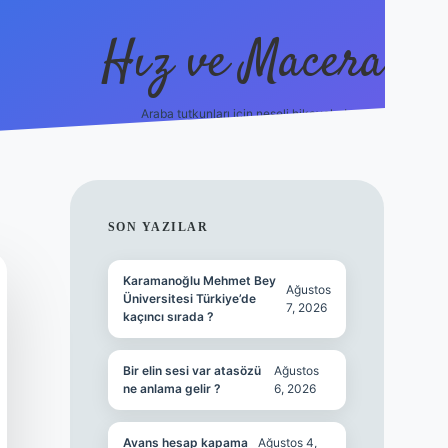
Hız ve Macera
Araba tutkunları için neşeli hikayeler!
hiltonbet güncel giriş
tulipbet.online
SIDEBAR
SON YAZILAR
Karamanoğlu Mehmet Bey
Ağustos
Üniversitesi Türkiye’de
7, 2026
kaçıncı sırada ?
Bir elin sesi var atasözü
Ağustos
ne anlama gelir ?
6, 2026
Avans hesap kapama
Ağustos 4,