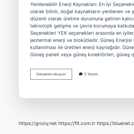
Yenilenebilir Enerji Kaynakları: En İyi Seçenekl
olarak bilinir, doğal kaynakların yenilenen ve y
düzenli olarak üretme durumuna getiren kalıcı 
teknolojik gelişme ve çevre korumaya katkıda 
Seçenekleri YEK seçenekleri arasında en iyiler, 
jeotermal enerji ve biokütledir. Güneş Enerjisi
kullanılması ile üretilen enerji kaynağıdır. Güneş
Güneş paneli veya güneş kolektörleri, güneş ış
En
Devamını okuyun
2 Yorum
iyi
yenilenebilir
enerji
kaynağı
nedir
https://grooy.net
https://flt.com.tr
https://bluenet.