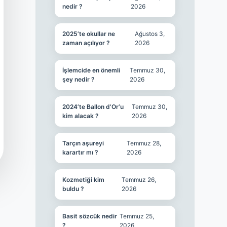
nedir ?
2026
2025’te okullar ne
Ağustos 3,
zaman açılıyor ?
2026
İşlemcide en önemli
Temmuz 30,
şey nedir ?
2026
2024’te Ballon d’Or’u
Temmuz 30,
kim alacak ?
2026
Tarçın aşureyi
Temmuz 28,
karartır mı ?
2026
Kozmetiği kim
Temmuz 26,
buldu ?
2026
Basit sözcük nedir
Temmuz 25,
?
2026