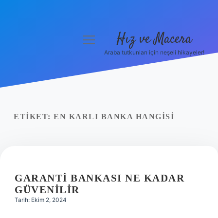
Hız ve Macera
menüyü
aç
Araba tutkunları için neşeli hikayeler!
Anasayfa
Gizlilik Politikası
Yasal Uyarı
ETIKET:
EN KARLI BANKA HANGISI
Hakkımızda
GARANTI BANKASI NE KADAR
GÜVENILIR
Tarih: Ekim 2, 2024