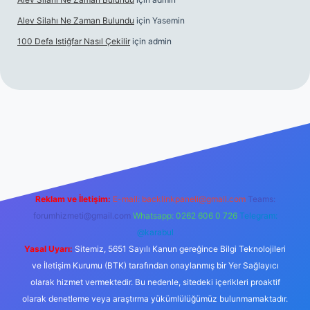
Alev Silahı Ne Zaman Bulundu
için
Yasemin
100 Defa Istiğfar Nasıl Çekilir
için
admin
line
Reklam ve İletişim:
E-mail:
backlinkpaneli@gmail.com
Teams:
forumhizmeti@gmail.com
Whatsapp: 0262 606 0 726
Telegram:
@karabul
Yasal Uyarı:
Sitemiz, 5651 Sayılı Kanun gereğince Bilgi Teknolojileri
ve İletişim Kurumu (BTK) tarafından onaylanmış bir Yer Sağlayıcı
olarak hizmet vermektedir. Bu nedenle, sitedeki içerikleri proaktif
olarak denetleme veya araştırma yükümlülüğümüz bulunmamaktadır.