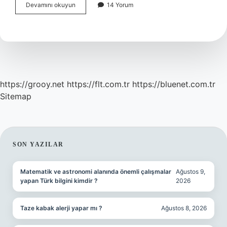
Garanti
Devamını okuyun
14 Yorum
Bankası
Ne
Kadar
Güvenilir
https://grooy.net
https://flt.com.tr
https://bluenet.com.tr
Sitemap
SIDEBAR
SON YAZILAR
Matematik ve astronomi alanında önemli çalışmalar
Ağustos 9,
yapan Türk bilgini kimdir ?
2026
Taze kabak alerji yapar mı ?
Ağustos 8, 2026