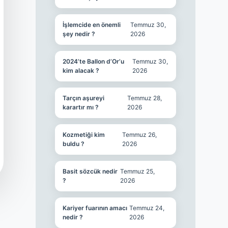
İşlemcide en önemli
Temmuz 30,
şey nedir ?
2026
2024’te Ballon d’Or’u
Temmuz 30,
kim alacak ?
2026
Tarçın aşureyi
Temmuz 28,
karartır mı ?
2026
Kozmetiği kim
Temmuz 26,
buldu ?
2026
Basit sözcük nedir
Temmuz 25,
?
2026
Kariyer fuarının amacı
Temmuz 24,
nedir ?
2026