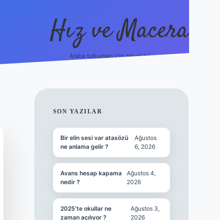
Hız ve Macera
Araba tutkunları için neşeli hikayeler!
hiltonbet güncel giriş
tu
SIDEBAR
SON YAZILAR
Bir elin sesi var atasözü
Ağustos
ne anlama gelir ?
6, 2026
Avans hesap kapama
Ağustos 4,
nedir ?
2026
2025’te okullar ne
Ağustos 3,
zaman açılıyor ?
2026