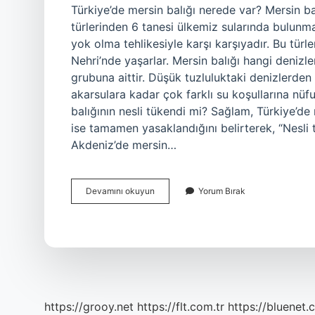
Türkiye’de mersin balığı nerede var? Mersin bal
türlerinden 6 tanesi ülkemiz sularında bulunma
yok olma tehlikesiyle karşı karşıyadır. Bu türl
Nehri’nde yaşarlar. Mersin balığı hangi denizle
grubuna aittir. Düşük tuzluluktaki denizlerden 
akarsulara kadar çok farklı su koşullarına nüf
balığının nesli tükendi mi? Sağlam, Türkiye’de 
ise tamamen yasaklandığını belirterek, “Nesli t
Akdeniz’de mersin…
Türkiyede
Devamını okuyun
Yorum Bırak
Mersin
Balığı
Nerede
Var
https://grooy.net
https://flt.com.tr
https://bluenet.