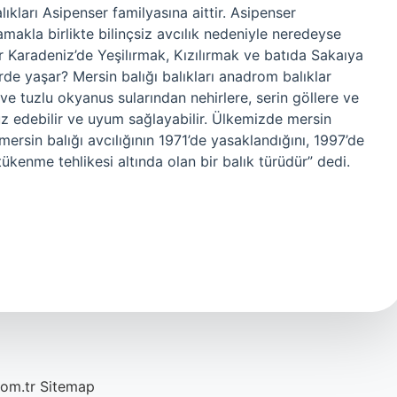
ıkları Asipenser familyasına aittir. Asipenser
makla birlikte bilinçsiz avcılık nedeniyle neredeyse
er Karadeniz’de Yeşilırmak, Kızılırmak ve batıda Sakaıya
rde yaşar? Mersin balığı balıkları anadrom balıklar
ve tuzlu okyanus sularından nehirlere, serin göllere ve
uz edebilir ve uyum sağlayabilir. Ülkemizde mersin
mersin balığı avcılığının 1971’de yasaklandığını, 1997’de
ükenme tehlikesi altında olan bir balık türüdür” dedi.
com.tr
Sitemap