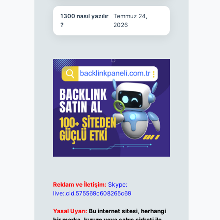
1300 nasıl yazılır
Temmuz 24,
?
2026
Reklam ve İletişim:
Skype:
live:.cid.575569c608265c69
Yasal Uyarı:
Bu internet sitesi, herhangi
bir marka, kurum veya şahıs şirketi ile