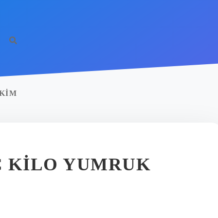
 KIM
Ç KILO YUMRUK