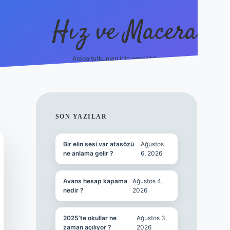
Hız ve Macera
Araba tutkunları için neşeli hikayeler!
hiltonbet güncel giriş
tulipbet.online
SIDEBAR
SON YAZILAR
Bir elin sesi var atasözü
Ağustos
ne anlama gelir ?
6, 2026
Avans hesap kapama
Ağustos 4,
nedir ?
2026
2025’te okullar ne
Ağustos 3,
zaman açılıyor ?
2026