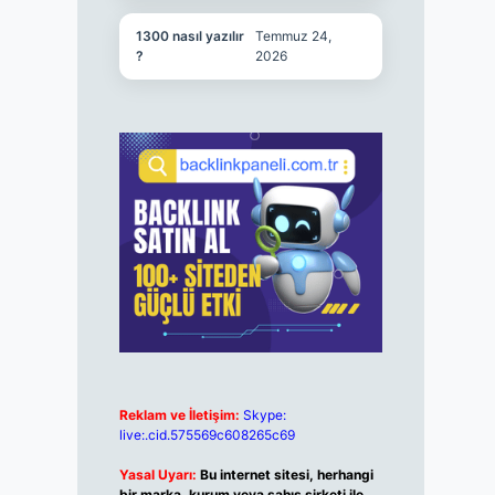
1300 nasıl yazılır
Temmuz 24,
?
2026
Reklam ve İletişim:
Skype:
live:.cid.575569c608265c69
Yasal Uyarı:
Bu internet sitesi, herhangi
bir marka, kurum veya şahıs şirketi ile