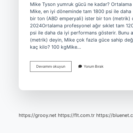
Mike Tyson yumruk gücü ne kadar? Ortalama pr
Mike, en iyi döneminde tam 1800 psi ile daha d
bir ton (ABD emperyali) ister bir ton (metrik
2024Ortalama profesyonel ağır sıklet tam 120
psi ile daha da iyi performans gösterir. Bunu a
(metrik) deyin, Mike çok fazla güce sahip değ
kaç kilo? 100 kgMike…
Mike
Devamını okuyun
Yorum Bırak
Tyson
Kaç
Kilo
Yumruk
Vuruyor
https://grooy.net
https://flt.com.tr
https://bluenet.