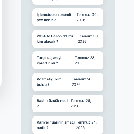
İşlemcide en önemli
Temmuz 30,
şey nedir ?
2026
2024’te Ballon d’Or’u
Temmuz 30,
kim alacak ?
2026
Tarçın aşureyi
Temmuz 28,
karartır mı ?
2026
Kozmetiği kim
Temmuz 26,
buldu ?
2026
Basit sözcük nedir
Temmuz 25,
?
2026
Kariyer fuarının amacı
Temmuz 24,
nedir ?
2026