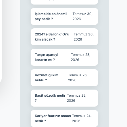
İşlemcide en önemli
Temmuz 30,
şey nedir ?
2026
2024’te Ballon d’Or’u
Temmuz 30,
kim alacak ?
2026
Tarçın aşureyi
Temmuz 28,
karartır mı ?
2026
Kozmetiği kim
Temmuz 26,
buldu ?
2026
Basit sözcük nedir
Temmuz 25,
?
2026
Kariyer fuarının amacı
Temmuz 24,
nedir ?
2026