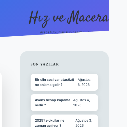
Hız ve Macera
Araba tutkunları için neşeli hikayeler!
hiltonbet güncel giriş
tulipbet.online
SIDEBAR
SON YAZILAR
Bir elin sesi var atasözü
Ağustos
ne anlama gelir ?
6, 2026
Avans hesap kapama
Ağustos 4,
nedir ?
2026
2025’te okullar ne
Ağustos 3,
zaman açılıyor ?
2026