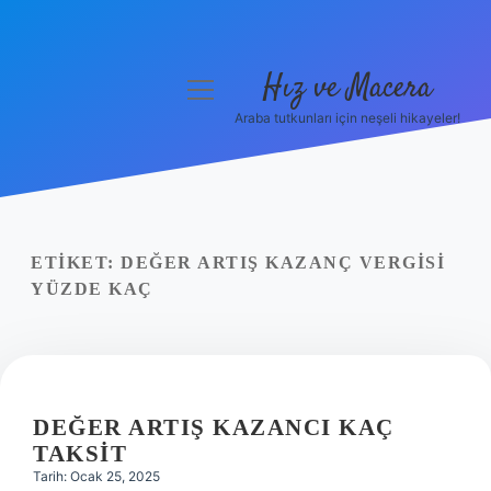
Hız ve Macera
menüyü
aç
Araba tutkunları için neşeli hikayeler!
Anasayfa
Gizlilik Politikası
Yasal Uyarı
ETIKET:
DEĞER ARTIŞ KAZANÇ VERGISI
YÜZDE KAÇ
Hakkımızda
DEĞER ARTIŞ KAZANCI KAÇ
TAKSIT
Tarih: Ocak 25, 2025