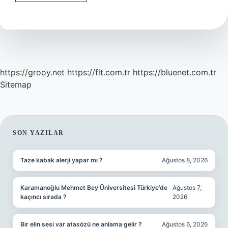
Artış
Kazancı
Kaç
Taksit
https://grooy.net
https://flt.com.tr
https://bluenet.com.tr
Sitemap
SIDEBAR
SON YAZILAR
Taze kabak alerji yapar mı ?
Ağustos 8, 2026
Karamanoğlu Mehmet Bey Üniversitesi Türkiye’de
Ağustos 7,
kaçıncı sırada ?
2026
Bir elin sesi var atasözü ne anlama gelir ?
Ağustos 6, 2026