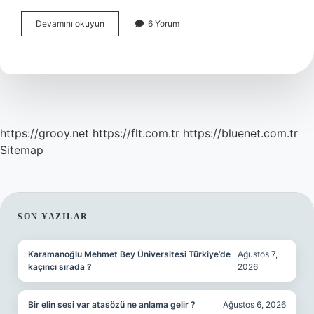
1
Devamını okuyun
6 Yorum
Adet
Cornetto
Classico
Kaç
Kalori
https://grooy.net
https://flt.com.tr
https://bluenet.com.tr
Sitemap
SIDEBAR
SON YAZILAR
Karamanoğlu Mehmet Bey Üniversitesi Türkiye’de
Ağustos 7,
kaçıncı sırada ?
2026
Bir elin sesi var atasözü ne anlama gelir ?
Ağustos 6, 2026