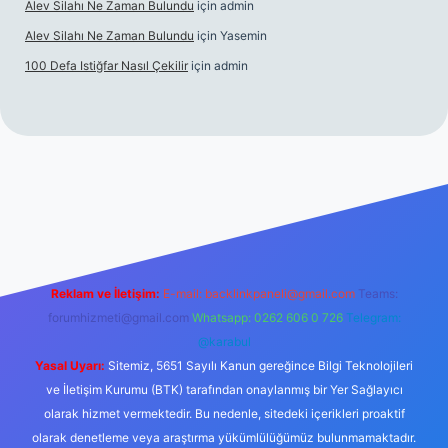
Alev Silahı Ne Zaman Bulundu
için
admin
Alev Silahı Ne Zaman Bulundu
için
Yasemin
100 Defa Istiğfar Nasıl Çekilir
için
admin
line
Reklam ve İletişim:
E-mail:
backlinkpaneli@gmail.com
Teams:
forumhizmeti@gmail.com
Whatsapp: 0262 606 0 726
Telegram:
@karabul
Yasal Uyarı:
Sitemiz, 5651 Sayılı Kanun gereğince Bilgi Teknolojileri
ve İletişim Kurumu (BTK) tarafından onaylanmış bir Yer Sağlayıcı
olarak hizmet vermektedir. Bu nedenle, sitedeki içerikleri proaktif
olarak denetleme veya araştırma yükümlülüğümüz bulunmamaktadır.