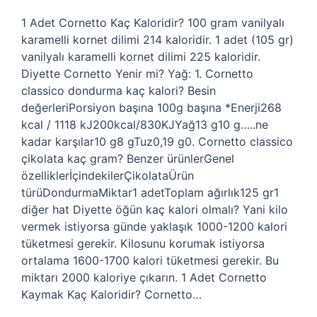
1 Adet Cornetto Kaç Kaloridir? 100 gram vanilyalı
karamelli kornet dilimi 214 kaloridir. 1 adet (105 gr)
vanilyalı karamelli kornet dilimi 225 kaloridir.
Diyette Cornetto Yenir mi? Yağ: 1. Cornetto
classico dondurma kaç kalori? Besin
değerleriPorsiyon başına 100g başına *Enerji268
kcal / 1118 kJ200kcal/830KJYağ13 g10 g…..ne
kadar karşılar10 g8 gTuz0,19 g0. Cornetto classico
çikolata kaç gram? Benzer ürünlerGenel
özelliklerİçindekilerÇikolataÜrün
türüDondurmaMiktar1 adetToplam ağırlık125 gr1
diğer hat Diyette öğün kaç kalori olmalı? Yani kilo
vermek istiyorsa günde yaklaşık 1000-1200 kalori
tüketmesi gerekir. Kilosunu korumak istiyorsa
ortalama 1600-1700 kalori tüketmesi gerekir. Bu
miktarı 2000 kaloriye çıkarın. 1 Adet Cornetto
Kaymak Kaç Kaloridir? Cornetto…