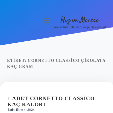
Hız ve Macera
menüyü
aç
Araba tutkunları için neşeli hikayeler!
Anasayfa
Gizlilik Politikası
Yasal Uyarı
ETIKET:
CORNETTO CLASSICO ÇIKOLATA
KAÇ GRAM
Hakkımızda
1 ADET CORNETTO CLASSICO
KAÇ KALORI
Tarih: Ekim 4, 2024