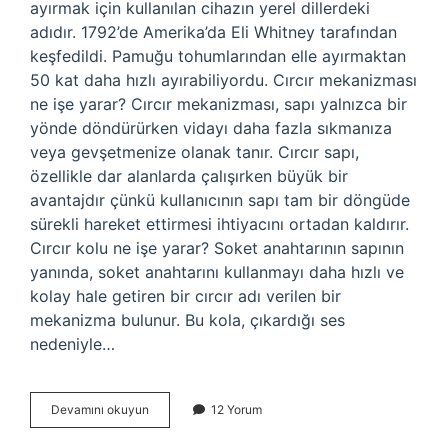
ayırmak için kullanılan cihazın yerel dillerdeki
adıdır. 1792’de Amerika’da Eli Whitney tarafından
keşfedildi. Pamuğu tohumlarından elle ayırmaktan
50 kat daha hızlı ayırabiliyordu. Cırcır mekanizması
ne işe yarar? Cırcır mekanizması, sapı yalnızca bir
yönde döndürürken vidayı daha fazla sıkmanıza
veya gevşetmenize olanak tanır. Cırcır sapı,
özellikle dar alanlarda çalışırken büyük bir
avantajdır çünkü kullanıcının sapı tam bir döngüde
sürekli hareket ettirmesi ihtiyacını ortadan kaldırır.
Cırcır kolu ne işe yarar? Soket anahtarının sapının
yanında, soket anahtarını kullanmayı daha hızlı ve
kolay hale getiren bir cırcır adı verilen bir
mekanizma bulunur. Bu kola, çıkardığı ses
nedeniyle…
Cırcır
Devamını okuyun
12 Yorum
Aleti
Nedir