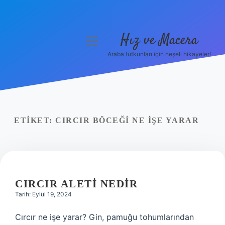
Hız ve Macera
menüyü
aç
Araba tutkunları için neşeli hikayeler!
Anasayfa
Gizlilik Politikası
Yasal Uyarı
ETIKET:
CIRCIR BÖCEĞI NE IŞE YARAR
Hakkımızda
CIRCIR ALETI NEDIR
Tarih: Eylül 19, 2024
Cırcır ne işe yarar? Gin, pamuğu tohumlarından