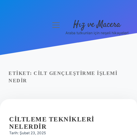
Hız ve Macera
menüyü
aç
Araba tutkunları için neşeli hikayeler!
Anasayfa
Gizlilik Politikası
Yasal Uyarı
ETIKET:
CILT GENÇLEŞTIRME IŞLEMI
NEDIR
Hakkımızda
CILTLEME TEKNIKLERI
NELERDIR
Tarih: Şubat 23, 2025