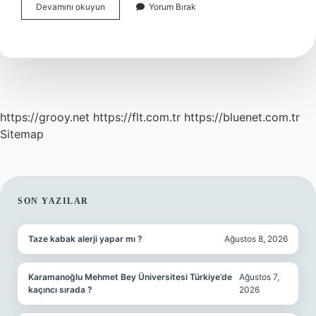
Ciltleme
Devamını okuyun
Yorum Bırak
Teknikleri
Nelerdir
https://grooy.net
https://flt.com.tr
https://bluenet.com.tr
Sitemap
SIDEBAR
SON YAZILAR
Taze kabak alerji yapar mı ?
Ağustos 8, 2026
Karamanoğlu Mehmet Bey Üniversitesi Türkiye’de
Ağustos 7,
kaçıncı sırada ?
2026