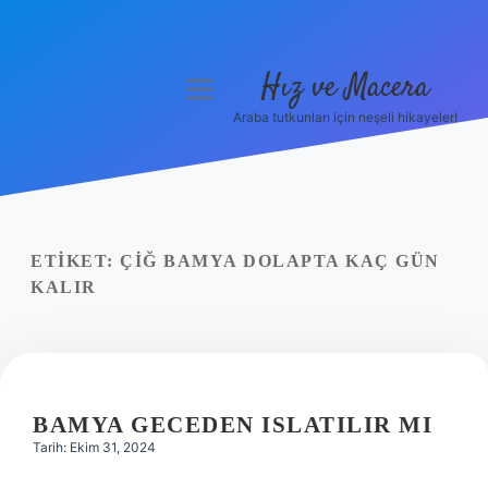
Hız ve Macera
menüyü
aç
Araba tutkunları için neşeli hikayeler!
Anasayfa
Gizlilik Politikası
Yasal Uyarı
ETIKET:
ÇIĞ BAMYA DOLAPTA KAÇ GÜN
KALIR
Hakkımızda
BAMYA GECEDEN ISLATILIR MI
Tarih: Ekim 31, 2024