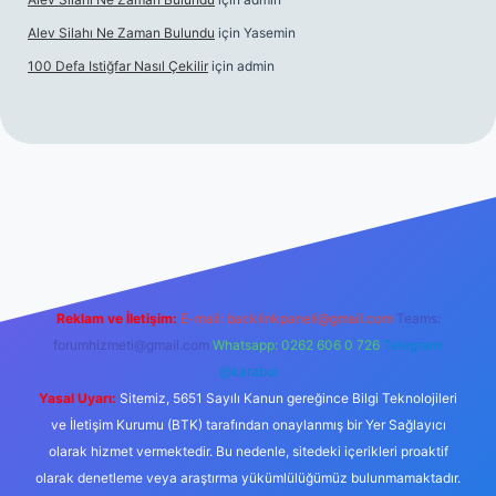
Alev Silahı Ne Zaman Bulundu
için
Yasemin
100 Defa Istiğfar Nasıl Çekilir
için
admin
el giriş
tulipbet.online
Reklam ve İletişim:
E-mail:
backlinkpaneli@gmail.com
Teams:
forumhizmeti@gmail.com
Whatsapp: 0262 606 0 726
Telegram:
@karabul
Yasal Uyarı:
Sitemiz, 5651 Sayılı Kanun gereğince Bilgi Teknolojileri
ve İletişim Kurumu (BTK) tarafından onaylanmış bir Yer Sağlayıcı
olarak hizmet vermektedir. Bu nedenle, sitedeki içerikleri proaktif
olarak denetleme veya araştırma yükümlülüğümüz bulunmamaktadır.