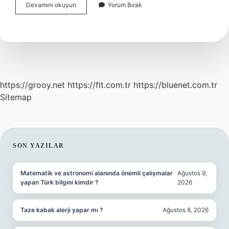
Bamya
Devamını okuyun
Yorum Bırak
Geceden
Islatılır
Mı
https://grooy.net
https://flt.com.tr
https://bluenet.com.tr
Sitemap
SIDEBAR
SON YAZILAR
Matematik ve astronomi alanında önemli çalışmalar
Ağustos 9,
yapan Türk bilgini kimdir ?
2026
Taze kabak alerji yapar mı ?
Ağustos 8, 2026