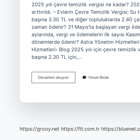
2025 yılı çevre temizlik vergisi ne kadar? 2025’
arttırıldı. – Evlerin Çevre Temizlik Vergisi; S
başına 3.30 TL ve diğer topluluklarda 2.40 çay
zaman ödenir? 31 Mayıs’ta başlayan vergi öde
aylarında, vergi ve ödemelerin ilk sayısı Kasım
dönemlerde ödenir? Astra Yönetim Hizmetleri B
Hizmetleri› Blog 2025 yılı için çevre temizlik v
başına 2.30 TL için,…
Çevre
Devamını okuyun
Yorum Bırak
Ve
Temizlik
Vergisi
Hangi
Aylarda
Ödenir
https://grooy.net
https://flt.com.tr
https://bluenet.