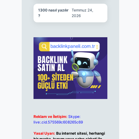
1300 nasıl yazılır
Temmuz 24,
?
2026
Reklam ve İletişim:
Skype:
live:.cid.575569c608265c69
Yasal Uyarı:
Bu internet sitesi, herhangi
bir marka, kurum veya şahıs şirketi ile