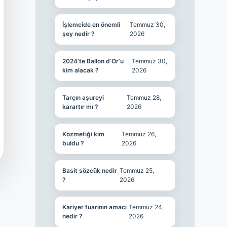
İşlemcide en önemli
Temmuz 30,
şey nedir ?
2026
2024’te Ballon d’Or’u
Temmuz 30,
kim alacak ?
2026
Tarçın aşureyi
Temmuz 28,
karartır mı ?
2026
Kozmetiği kim
Temmuz 26,
buldu ?
2026
Basit sözcük nedir
Temmuz 25,
?
2026
Kariyer fuarının amacı
Temmuz 24,
nedir ?
2026