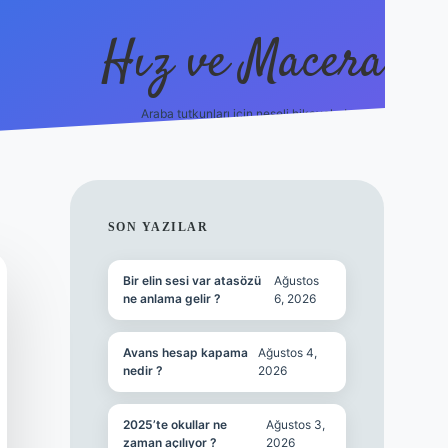
Hız ve Macera
Araba tutkunları için neşeli hikayeler!
hiltonbet güncel giriş
tulipbet.online
SIDEBAR
SON YAZILAR
Bir elin sesi var atasözü
Ağustos
ne anlama gelir ?
6, 2026
Avans hesap kapama
Ağustos 4,
nedir ?
2026
2025’te okullar ne
Ağustos 3,
zaman açılıyor ?
2026