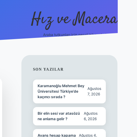
Hız ve Macera
Araba tutkunları için neşeli hikayeler!
hiltonbet güncel giriş
tulip
SIDEBAR
SON YAZILAR
Karamanoğlu Mehmet Bey
Ağustos
Üniversitesi Türkiye’de
7, 2026
kaçıncı sırada ?
Bir elin sesi var atasözü
Ağustos
ne anlama gelir ?
6, 2026
Avans hesap kapama
Ağustos 4,