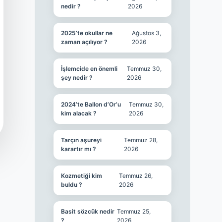
nedir ?
2026
2025’te okullar ne
Ağustos 3,
zaman açılıyor ?
2026
İşlemcide en önemli
Temmuz 30,
şey nedir ?
2026
2024’te Ballon d’Or’u
Temmuz 30,
kim alacak ?
2026
Tarçın aşureyi
Temmuz 28,
karartır mı ?
2026
Kozmetiği kim
Temmuz 26,
buldu ?
2026
Basit sözcük nedir
Temmuz 25,
?
2026