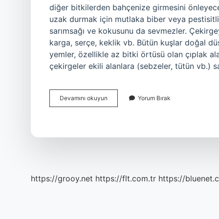
diğer bitkilerden bahçenize girmesini önleyec
uzak durmak için mutlaka biber veya pestisitli
sarımsağı ve kokusunu da sevmezler. Çekirgeyi
karga, serçe, keklik vb. Bütün kuşlar doğal düş
yemler, özellikle az bitki örtüsü olan çıplak ala
çekirgeler ekili alanlara (sebzeler, tütün vb.)
Çekirge
Devamını okuyun
Yorum Bırak
Ne
Sevmez
https://grooy.net
https://flt.com.tr
https://bluenet.