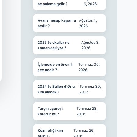
ne anlama gelir ?
6, 2026
Avans hesap kapama
Ağustos 4,
nedir ?
2026
2025’te okullar ne
Ağustos 3,
zaman açılıyor ?
2026
İşlemcide en önemli
Temmuz 30,
şey nedir ?
2026
2024’te Ballon d’Or’u
Temmuz 30,
kim alacak ?
2026
Tarçın aşureyi
Temmuz 28,
karartır mı ?
2026
Kozmetiği kim
Temmuz 26,
buldu ?
2026