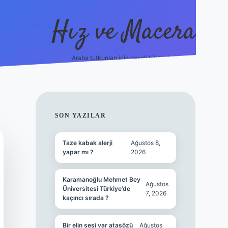
Hız ve Macera
Araba tutkunları için neşeli hikayeler!
hiltonbet güncel giriş
tul
SIDEBAR
SON YAZILAR
Taze kabak alerji
Ağustos 8,
yapar mı ?
2026
Karamanoğlu Mehmet Bey
Ağustos
Üniversitesi Türkiye’de
7, 2026
kaçıncı sırada ?
Bir elin sesi var atasözü
Ağustos