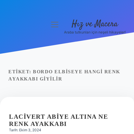
Hız ve Macera
menüyü
aç
Araba tutkunları için neşeli hikayeler!
Anasayfa
Gizlilik Politikası
Yasal Uyarı
ETIKET:
BORDO ELBISEYE HANGI RENK
AYAKKABI GIYILIR
Hakkımızda
LACIVERT ABIYE ALTINA NE
RENK AYAKKABI
Tarih: Ekim 3, 2024