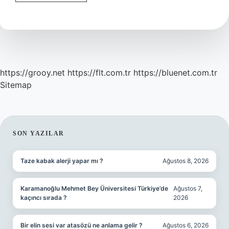
Abiye
Altına
Ne
Renk
Ayakkabı
https://grooy.net
https://flt.com.tr
https://bluenet.com.tr
Sitemap
SIDEBAR
SON YAZILAR
Taze kabak alerji yapar mı ?
Ağustos 8, 2026
Karamanoğlu Mehmet Bey Üniversitesi Türkiye’de
Ağustos 7,
kaçıncı sırada ?
2026
Bir elin sesi var atasözü ne anlama gelir ?
Ağustos 6, 2026