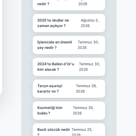
nedir ?
2026
2025’te okullar ne
Ağustos 3,
zaman açılıyor ?
2026
İşlemcide en önemli
Temmuz 30,
şey nedir ?
2026
2024’te Ballon d’Or’u
Temmuz 30,
kim alacak ?
2026
Tarçın aşureyi
Temmuz 28,
karartır mı ?
2026
Kozmetiği kim
Temmuz 26,
buldu ?
2026
Basit sözcük nedir
Temmuz 25,
?
2026