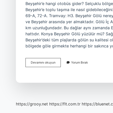
Beyşehir’e hangi otobüs gider? Selçuklu bölges
Beyşehir’e toplu taşıma ile nasıl gidebileceği
69-A, 72-A. Tramvay: H3. Beyşehir Gölü nereye
ve Beyşehir arasında yer almaktadır. Gölü İç 
km uzunluğundadır. Bu dağlar aynı zamanda Eğ
hattıdır. Konya Beyşehir Gölü yüzülür mü? Sağ
Beyşehir’deki tüm plajlarda gölün su kalitesi o
bölgede göle girmekte herhangi bir sakınca y
Beyşehir
Devamını okuyun
Yorum Bırak
Gölü
Hangi
Otobüs
Gider
https://grooy.net
https://flt.com.tr
https://bluenet.