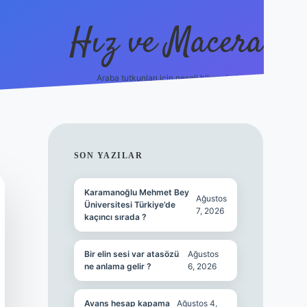
Hız ve Macera
Araba tutkunları için neşeli hikayeler!
hiltonbet güncel giriş
tulipbet.online
SIDEBAR
SON YAZILAR
Karamanoğlu Mehmet Bey
Ağustos
Üniversitesi Türkiye’de
7, 2026
kaçıncı sırada ?
Bir elin sesi var atasözü
Ağustos
ne anlama gelir ?
6, 2026
Avans hesap kapama
Ağustos 4,