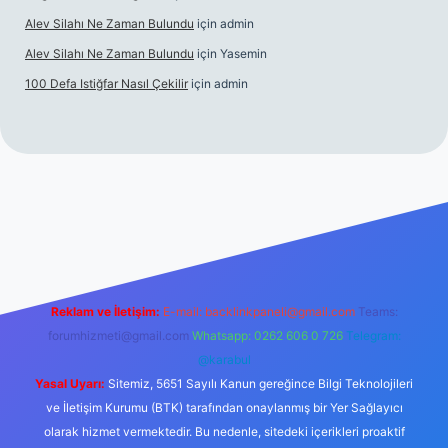
Alev Silahı Ne Zaman Bulundu
için
admin
Alev Silahı Ne Zaman Bulundu
için
Yasemin
100 Defa Istiğfar Nasıl Çekilir
için
admin
line
Reklam ve İletişim:
E-mail:
backlinkpaneli@gmail.com
Teams:
forumhizmeti@gmail.com
Whatsapp: 0262 606 0 726
Telegram:
@karabul
Yasal Uyarı:
Sitemiz, 5651 Sayılı Kanun gereğince Bilgi Teknolojileri
ve İletişim Kurumu (BTK) tarafından onaylanmış bir Yer Sağlayıcı
olarak hizmet vermektedir. Bu nedenle, sitedeki içerikleri proaktif