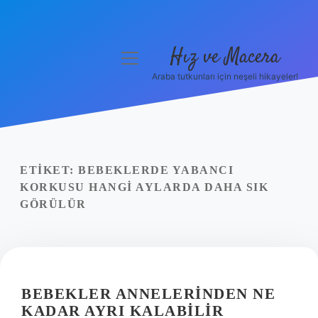
Hız ve Macera
menüyü
aç
Araba tutkunları için neşeli hikayeler!
Anasayfa
Gizlilik Politikası
Yasal Uyarı
ETIKET:
BEBEKLERDE YABANCI
KORKUSU HANGI AYLARDA DAHA SIK
Hakkımızda
GÖRÜLÜR
BEBEKLER ANNELERINDEN NE
KADAR AYRI KALABILIR