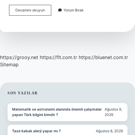
Bebekler
Devamını okuyun
Yorum Bırak
Annelerinden
Ne
Kadar
Ayrı
Kalabilir
https://grooy.net
https://flt.com.tr
https://bluenet.com.tr
Sitemap
SIDEBAR
SON YAZILAR
Matematik ve astronomi alanında önemli çalışmalar
Ağustos 9,
yapan Türk bilgini kimdir ?
2026
Taze kabak alerji yapar mı ?
Ağustos 8, 2026