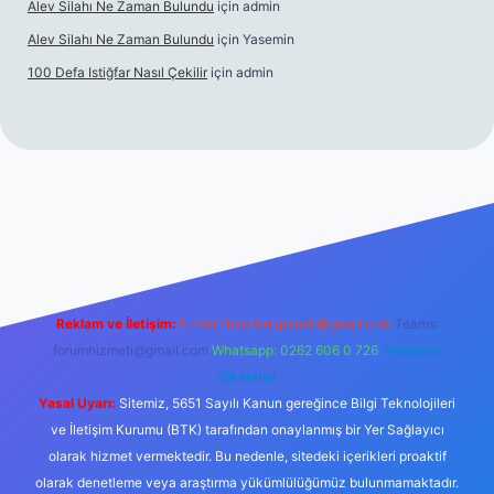
Alev Silahı Ne Zaman Bulundu
için
admin
Alev Silahı Ne Zaman Bulundu
için
Yasemin
100 Defa Istiğfar Nasıl Çekilir
için
admin
nline
Reklam ve İletişim:
E-mail:
backlinkpaneli@gmail.com
Teams:
forumhizmeti@gmail.com
Whatsapp: 0262 606 0 726
Telegram:
@karabul
Yasal Uyarı:
Sitemiz, 5651 Sayılı Kanun gereğince Bilgi Teknolojileri
ve İletişim Kurumu (BTK) tarafından onaylanmış bir Yer Sağlayıcı
olarak hizmet vermektedir. Bu nedenle, sitedeki içerikleri proaktif
olarak denetleme veya araştırma yükümlülüğümüz bulunmamaktadır.