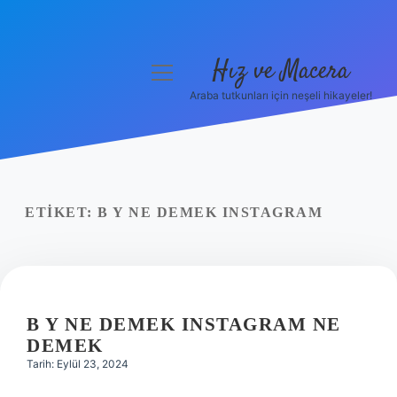
Hız ve Macera
menüyü
aç
Araba tutkunları için neşeli hikayeler!
Anasayfa
Gizlilik Politikası
Yasal Uyarı
ETIKET:
B Y NE DEMEK INSTAGRAM
Hakkımızda
B Y NE DEMEK INSTAGRAM NE
DEMEK
Tarih: Eylül 23, 2024