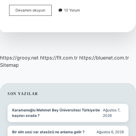
B
Devamını okuyun
10 Yorum
Y
Ne
Demek
Instagram
Ne
Demek
https://grooy.net
https://flt.com.tr
https://bluenet.com.tr
Sitemap
SIDEBAR
SON YAZILAR
Karamanoğlu Mehmet Bey Üniversitesi Türkiye’de
Ağustos 7,
kaçıncı sırada ?
2026
Bir elin sesi var atasözü ne anlama gelir ?
Ağustos 6, 2026