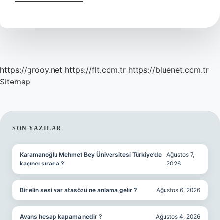
Burcu
Erkeği
Nasıl
Kadınla
Evlenir
https://grooy.net
https://flt.com.tr
https://bluenet.com.tr
Sitemap
SIDEBAR
SON YAZILAR
Karamanoğlu Mehmet Bey Üniversitesi Türkiye’de
Ağustos 7,
kaçıncı sırada ?
2026
Bir elin sesi var atasözü ne anlama gelir ?
Ağustos 6, 2026
Avans hesap kapama nedir ?
Ağustos 4, 2026