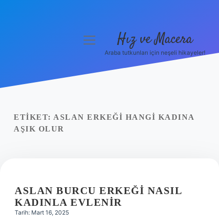
Hız ve Macera
menüyü
aç
Araba tutkunları için neşeli hikayeler!
Anasayfa
Gizlilik Politikası
Yasal Uyarı
ETIKET:
ASLAN ERKEĞI HANGI KADINA
AŞIK OLUR
Hakkımızda
ASLAN BURCU ERKEĞI NASIL
KADINLA EVLENIR
Tarih: Mart 16, 2025