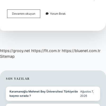
Anaerobik
Devamını okuyun
Yorum Bırak
Çürütme
Ne
Demek
https://grooy.net
https://flt.com.tr
https://bluenet.com.tr
Sitemap
SIDEBAR
SON YAZILAR
Karamanoğlu Mehmet Bey Üniversitesi Türkiye’de
Ağustos 7,
kaçıncı sırada ?
2026