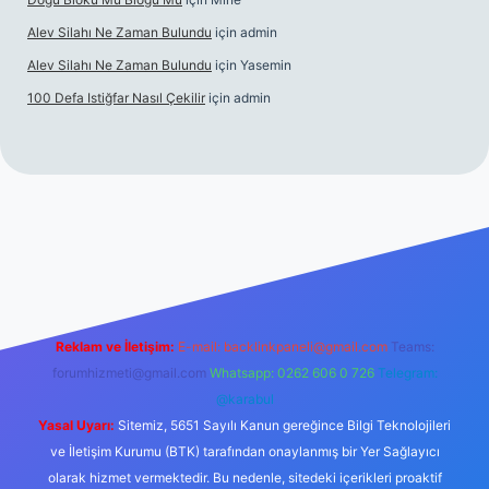
Alev Silahı Ne Zaman Bulundu
için
admin
Alev Silahı Ne Zaman Bulundu
için
Yasemin
100 Defa Istiğfar Nasıl Çekilir
için
admin
el giriş
tulipbet.online
Reklam ve İletişim:
E-mail:
backlinkpaneli@gmail.com
Teams:
forumhizmeti@gmail.com
Whatsapp: 0262 606 0 726
Telegram:
@karabul
Yasal Uyarı:
Sitemiz, 5651 Sayılı Kanun gereğince Bilgi Teknolojileri
ve İletişim Kurumu (BTK) tarafından onaylanmış bir Yer Sağlayıcı
olarak hizmet vermektedir. Bu nedenle, sitedeki içerikleri proaktif