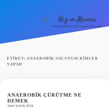
Hız ve Macera
menüyü
aç
Araba tutkunları için neşeli hikayeler!
Anasayfa
Gizlilik Politikası
Yasal Uyarı
ETIKET:
ANAEROBIK SOLUNUM KIMLER
YAPAR
Hakkımızda
ANAEROBIK ÇÜRÜTME NE
DEMEK
Tarih: Eylül 8, 2024