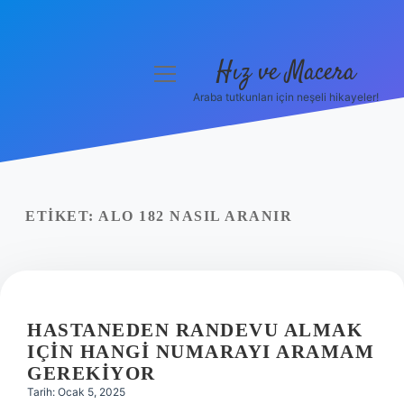
Hız ve Macera
menüyü
aç
Araba tutkunları için neşeli hikayeler!
Anasayfa
Gizlilik Politikası
Yasal Uyarı
ETIKET:
ALO 182 NASIL ARANIR
Hakkımızda
HASTANEDEN RANDEVU ALMAK
IÇIN HANGI NUMARAYI ARAMAM
GEREKIYOR
Tarih: Ocak 5, 2025