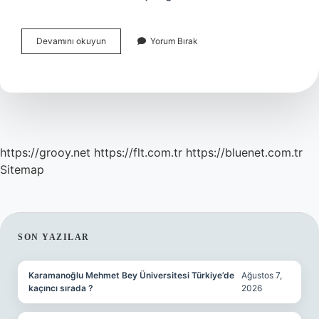
Hastaneden
Devamını okuyun
Yorum Bırak
Randevu
Almak
Için
Hangi
Numarayı
Aramam
Gerekiyor
https://grooy.net
https://flt.com.tr
https://bluenet.com.tr
Sitemap
SIDEBAR
SON YAZILAR
Karamanoğlu Mehmet Bey Üniversitesi Türkiye’de
Ağustos 7,
kaçıncı sırada ?
2026