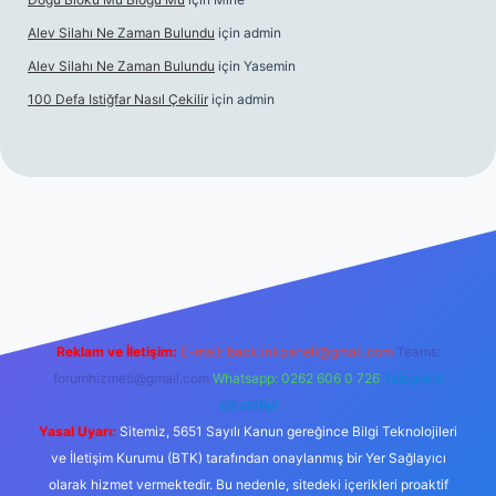
Alev Silahı Ne Zaman Bulundu
için
admin
Alev Silahı Ne Zaman Bulundu
için
Yasemin
100 Defa Istiğfar Nasıl Çekilir
için
admin
line
Reklam ve İletişim:
E-mail:
backlinkpaneli@gmail.com
Teams:
forumhizmeti@gmail.com
Whatsapp: 0262 606 0 726
Telegram:
@karabul
Yasal Uyarı:
Sitemiz, 5651 Sayılı Kanun gereğince Bilgi Teknolojileri
ve İletişim Kurumu (BTK) tarafından onaylanmış bir Yer Sağlayıcı
olarak hizmet vermektedir. Bu nedenle, sitedeki içerikleri proaktif