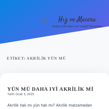
Hız ve Macera
menüyü
aç
Araba tutkunları için neşeli hikayeler!
Anasayfa
Gizlilik Politikası
Yasal Uyarı
ETIKET:
AKRILIK YÜN MÜ
Hakkımızda
YÜN MÜ DAHA IYI AKRILIK MI
Tarih: Ocak 3, 2025
Akrilik halı mı yün halı mı? Akrilik malzemeden