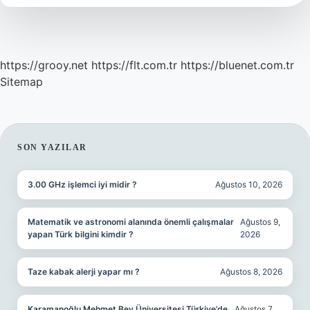
Akrilik
Mi
https://grooy.net
https://flt.com.tr
https://bluenet.com.tr
Sitemap
SIDEBAR
SON YAZILAR
3.00 GHz işlemci iyi midir ?
Ağustos 10, 2026
Matematik ve astronomi alanında önemli çalışmalar
Ağustos 9,
yapan Türk bilgini kimdir ?
2026
Taze kabak alerji yapar mı ?
Ağustos 8, 2026
Karamanoğlu Mehmet Bey Üniversitesi Türkiye’de
Ağustos 7,