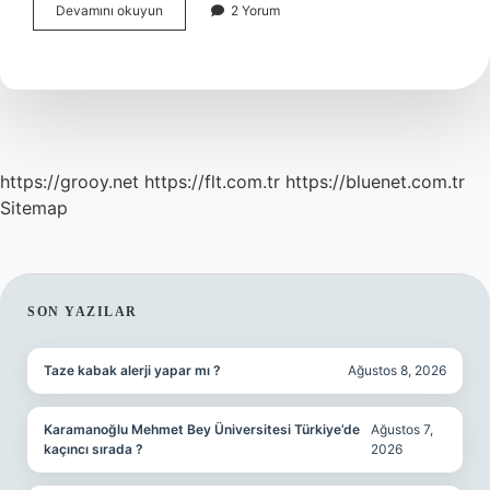
Kendini
Devamını okuyun
2 Yorum
affetmek
ne
demek
https://grooy.net
https://flt.com.tr
https://bluenet.com.tr
Sitemap
SIDEBAR
SON YAZILAR
Taze kabak alerji yapar mı ?
Ağustos 8, 2026
Karamanoğlu Mehmet Bey Üniversitesi Türkiye’de
Ağustos 7,
kaçıncı sırada ?
2026