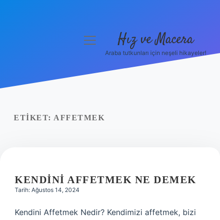
Hız ve Macera
menüyü
aç
Araba tutkunları için neşeli hikayeler!
Anasayfa
Gizlilik Politikası
Yasal Uyarı
ETIKET:
AFFETMEK
Hakkımızda
KENDINI AFFETMEK NE DEMEK
Tarih: Ağustos 14, 2024
Kendini Affetmek Nedir? Kendimizi affetmek, bizi