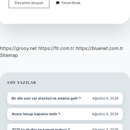
Adil
Devamını okuyun
Yorum Bırak
Yargılama
Ilkesi
Ne
Demek
https://grooy.net
https://flt.com.tr
https://bluenet.com.tr
Sitemap
SIDEBAR
SON YAZILAR
Bir elin sesi var atasözü ne anlama gelir ?
Ağustos 6, 2026
Avans hesap kapama nedir ?
Ağustos 4, 2026
2025’te okullar ne zaman açılıyor ?
Ağustos 3, 2026