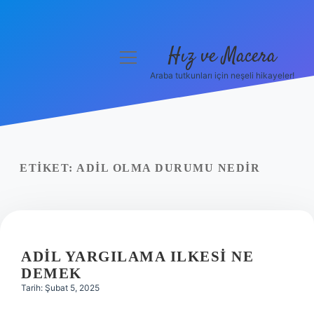
Hız ve Macera
menüyü
aç
Araba tutkunları için neşeli hikayeler!
Anasayfa
Gizlilik Politikası
Yasal Uyarı
ETIKET:
ADIL OLMA DURUMU NEDIR
Hakkımızda
ADIL YARGILAMA ILKESI NE
DEMEK
Tarih: Şubat 5, 2025