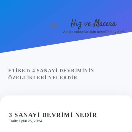
Hız ve Macera
menüyü
aç
Araba tutkunları için neşeli hikayeler!
Anasayfa
Gizlilik Politikası
Yasal Uyarı
ETIKET:
4 SANAYI DEVRIMININ
ÖZELLIKLERI NELERDIR
Hakkımızda
3 SANAYI DEVRIMI NEDIR
Tarih: Eylül 25, 2024