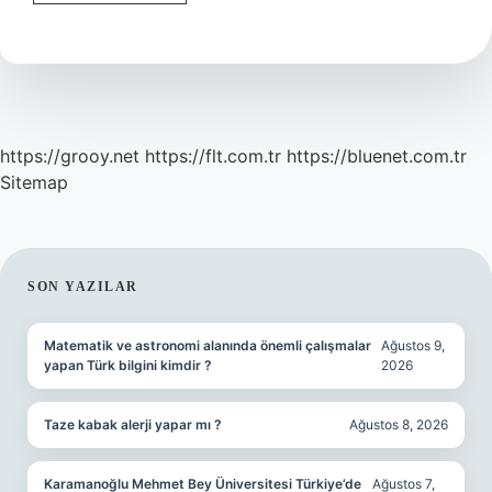
Sanayi
Devrimi
Nedir
https://grooy.net
https://flt.com.tr
https://bluenet.com.tr
Sitemap
SIDEBAR
SON YAZILAR
Matematik ve astronomi alanında önemli çalışmalar
Ağustos 9,
yapan Türk bilgini kimdir ?
2026
Taze kabak alerji yapar mı ?
Ağustos 8, 2026
Karamanoğlu Mehmet Bey Üniversitesi Türkiye’de
Ağustos 7,