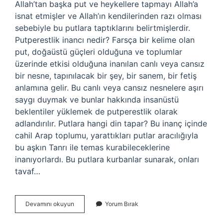
Allah’tan başka put ve heykellere tapmayı Allah’a
isnat etmişler ve Allah’ın kendilerinden razı olması
sebebiyle bu putlara taptıklarını belirtmişlerdir.
Putperestlik inancı nedir? Farsça bir kelime olan
put, doğaüstü güçleri olduğuna ve toplumlar
üzerinde etkisi olduğuna inanılan canlı veya cansız
bir nesne, tapınılacak bir şey, bir sanem, bir fetiş
anlamına gelir. Bu canlı veya cansız nesnelere aşırı
saygı duymak ve bunlar hakkında insanüstü
beklentiler yüklemek de putperestlik olarak
adlandırılır. Putlara hangi din tapar? Bu inanç içinde
cahil Arap toplumu, yarattıkları putlar aracılığıyla
bu aşkın Tanrı ile temas kurabileceklerine
inanıyorlardı. Bu putlara kurbanlar sunarak, onları
tavaf…
Putperestlik
Devamını okuyun
Yorum Bırak
Bir
Din