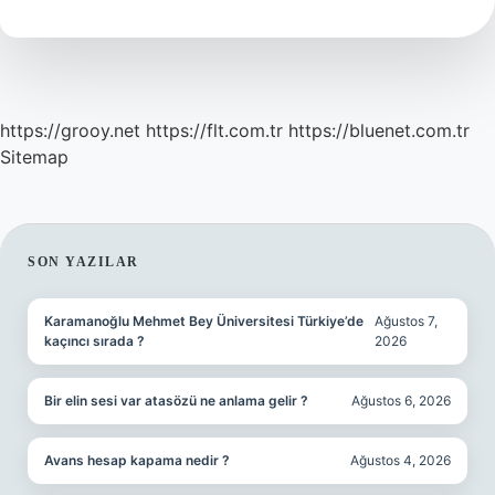
Mi
https://grooy.net
https://flt.com.tr
https://bluenet.com.tr
Sitemap
SIDEBAR
SON YAZILAR
Karamanoğlu Mehmet Bey Üniversitesi Türkiye’de
Ağustos 7,
kaçıncı sırada ?
2026
Bir elin sesi var atasözü ne anlama gelir ?
Ağustos 6, 2026
Avans hesap kapama nedir ?
Ağustos 4, 2026