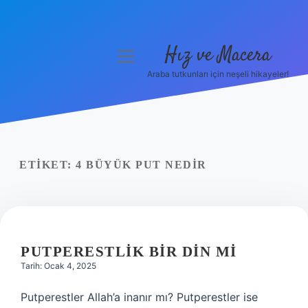
Hız ve Macera
menüyü
aç
Araba tutkunları için neşeli hikayeler!
Anasayfa
Gizlilik Politikası
Yasal Uyarı
ETIKET:
4 BÜYÜK PUT NEDIR
Hakkımızda
PUTPERESTLIK BIR DIN MI
Tarih: Ocak 4, 2025
Putperestler Allah’a inanır mı? Putperestler ise