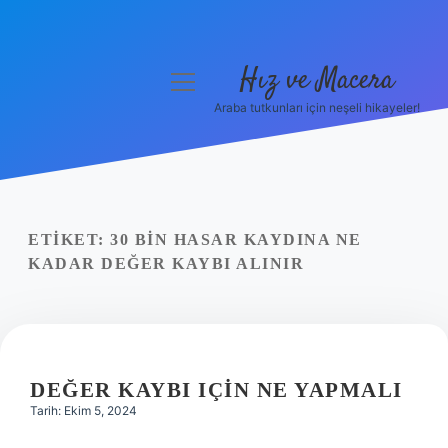
Hız ve Macera
menüyü
aç
Araba tutkunları için neşeli hikayeler!
Anasayfa
Gizlilik Politikası
Yasal Uyarı
ETIKET:
30 BIN HASAR KAYDINA NE
KADAR DEĞER KAYBI ALINIR
Hakkımızda
DEĞER KAYBI IÇIN NE YAPMALI
Tarih: Ekim 5, 2024