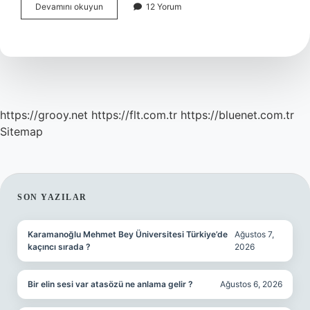
Değer
Devamını okuyun
12 Yorum
Kaybı
Için
Ne
Yapmalı
https://grooy.net
https://flt.com.tr
https://bluenet.com.tr
Sitemap
SIDEBAR
SON YAZILAR
Karamanoğlu Mehmet Bey Üniversitesi Türkiye’de
Ağustos 7,
kaçıncı sırada ?
2026
Bir elin sesi var atasözü ne anlama gelir ?
Ağustos 6, 2026