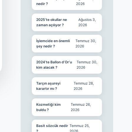
nedir ?
2026
2025’te okullar ne
Ağustos 3,
zaman açılıyor ?
2026
İşlemcide en önemli
Temmuz 30,
şey nedir ?
2026
2024’te Ballon d’Or’u
Temmuz 30,
kim alacak ?
2026
Tarçın aşureyi
Temmuz 28,
karartır mı ?
2026
Kozmetiği kim
Temmuz 26,
buldu ?
2026
Basit sözcük nedir
Temmuz 25,
?
2026