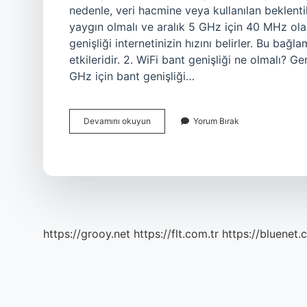
nedenle, veri hacmine veya kullanılan beklentil
yaygın olmalı ve aralık 5 GHz için 40 MHz ol
genişliği internetinizin hızını belirler. Bu bağl
etkileridir. 2. WiFi bant genişliği ne olmalı? G
GHz için bant genişliği…
24
Devamını okuyun
Yorum Bırak
Ghz
Bant
Genişliği
Kaç
Olmalı
https://grooy.net
https://flt.com.tr
https://bluenet.