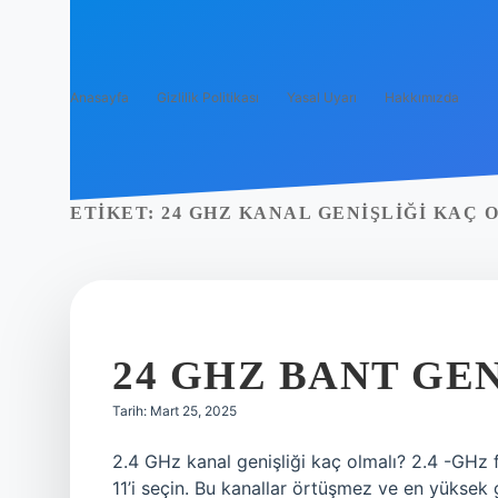
Anasayfa
Gizlilik Politikası
Yasal Uyarı
Hakkımızda
ETIKET:
24 GHZ KANAL GENIŞLIĞI KAÇ 
24 GHZ BANT GE
Tarih: Mart 25, 2025
2.4 GHz kanal genişliği kaç olmalı? 2.4 -GHz f
11’i seçin. Bu kanallar örtüşmez ve en yüksek g