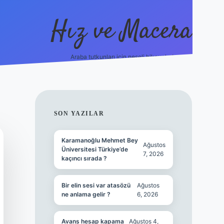
Hız ve Macera
Araba tutkunları için neşeli hikayeler!
hiltonbet güncel giriş
tuli
SIDEBAR
SON YAZILAR
Karamanoğlu Mehmet Bey
Ağustos
Üniversitesi Türkiye’de
7, 2026
kaçıncı sırada ?
Bir elin sesi var atasözü
Ağustos
ne anlama gelir ?
6, 2026
Avans hesap kapama
Ağustos 4,