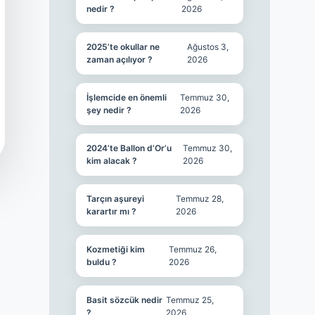
nedir ?
2026
2025’te okullar ne
Ağustos 3,
zaman açılıyor ?
2026
İşlemcide en önemli
Temmuz 30,
şey nedir ?
2026
2024’te Ballon d’Or’u
Temmuz 30,
kim alacak ?
2026
Tarçın aşureyi
Temmuz 28,
karartır mı ?
2026
Kozmetiği kim
Temmuz 26,
buldu ?
2026
Basit sözcük nedir
Temmuz 25,
?
2026