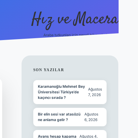
Hız ve Macera
Araba tutkunları için neşeli hikayeler!
hiltonbet güncel gir
SIDEBAR
SON YAZILAR
Karamanoğlu Mehmet Bey
Ağustos
Üniversitesi Türkiye’de
7, 2026
kaçıncı sırada ?
Bir elin sesi var atasözü
Ağustos
ne anlama gelir ?
6, 2026
Avans hesap kapama
Ağustos 4,