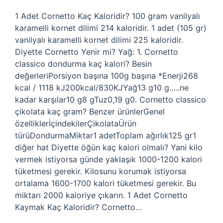
1 Adet Cornetto Kaç Kaloridir? 100 gram vanilyalı
karamelli kornet dilimi 214 kaloridir. 1 adet (105 gr)
vanilyalı karamelli kornet dilimi 225 kaloridir.
Diyette Cornetto Yenir mi? Yağ: 1. Cornetto
classico dondurma kaç kalori? Besin
değerleriPorsiyon başına 100g başına *Enerji268
kcal / 1118 kJ200kcal/830KJYağ13 g10 g…..ne
kadar karşılar10 g8 gTuz0,19 g0. Cornetto classico
çikolata kaç gram? Benzer ürünlerGenel
özelliklerİçindekilerÇikolataÜrün
türüDondurmaMiktar1 adetToplam ağırlık125 gr1
diğer hat Diyette öğün kaç kalori olmalı? Yani kilo
vermek istiyorsa günde yaklaşık 1000-1200 kalori
tüketmesi gerekir. Kilosunu korumak istiyorsa
ortalama 1600-1700 kalori tüketmesi gerekir. Bu
miktarı 2000 kaloriye çıkarın. 1 Adet Cornetto
Kaymak Kaç Kaloridir? Cornetto…