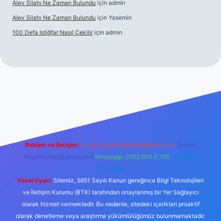
Alev Silahı Ne Zaman Bulundu
için
admin
Alev Silahı Ne Zaman Bulundu
için
Yasemin
100 Defa Istiğfar Nasıl Çekilir
için
admin
el giriş
tulipbet.online
Reklam ve İletişim:
E-mail:
backlinkpaneli@gmail.com
Teams:
forumhizmeti@gmail.com
Whatsapp: 0262 606 0 726
Telegram:
@karabul
Yasal Uyarı:
Sitemiz, 5651 Sayılı Kanun gereğince Bilgi Teknolojileri
ve İletişim Kurumu (BTK) tarafından onaylanmış bir Yer Sağlayıcı
olarak hizmet vermektedir. Bu nedenle, sitedeki içerikleri proaktif
olarak denetleme veya araştırma yükümlülüğümüz bulunmamaktadır.