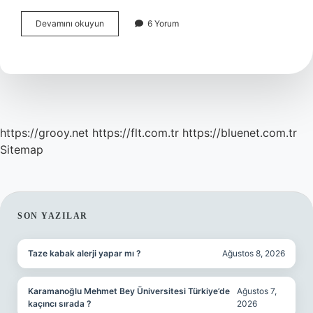
1
Devamını okuyun
6 Yorum
Adet
Cornetto
Classico
Kaç
Kalori
https://grooy.net
https://flt.com.tr
https://bluenet.com.tr
Sitemap
SIDEBAR
SON YAZILAR
Taze kabak alerji yapar mı ?
Ağustos 8, 2026
Karamanoğlu Mehmet Bey Üniversitesi Türkiye’de
Ağustos 7,
kaçıncı sırada ?
2026