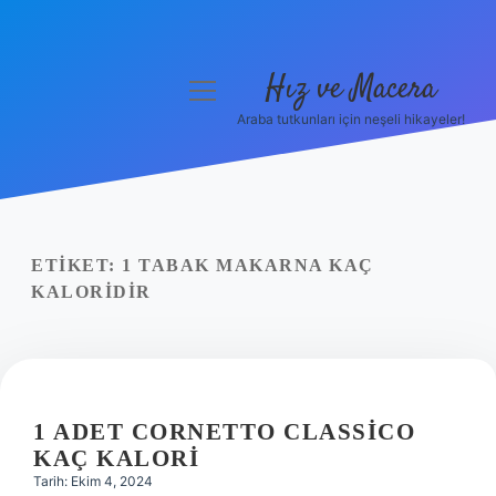
Hız ve Macera
menüyü
aç
Araba tutkunları için neşeli hikayeler!
Anasayfa
Gizlilik Politikası
Yasal Uyarı
ETIKET:
1 TABAK MAKARNA KAÇ
KALORIDIR
Hakkımızda
1 ADET CORNETTO CLASSICO
KAÇ KALORI
Tarih: Ekim 4, 2024