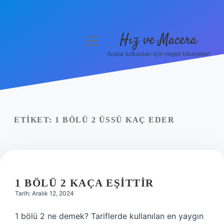
Hız ve Macera
menüyü
aç
Araba tutkunları için neşeli hikayeler!
Anasayfa
Gizlilik Politikası
Yasal Uyarı
ETIKET:
1 BÖLÜ 2 ÜSSÜ KAÇ EDER
Hakkımızda
1 BÖLÜ 2 KAÇA EŞITTIR
Tarih: Aralık 12, 2024
1 bölü 2 ne demek? Tariflerde kullanılan en yaygın