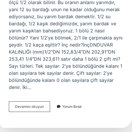
ölçü 1/2 olarak bilinir. Bu oranın anlamı yarımdır,
yani 12 su bardağı unun ne kadar olduğunu merak
ediyorsanız, bu yarım bardak demektir. 1/2 su
bardağı, 1/2 kaşık dediğimizde, yarım bardak ve
yarım kaşıktan bahsediyoruz. 1 bölü 2 nasıl
bölünür? Yani 1/2’ye bölmek, 2/1 ile çarpmakla aynı
şeydir. 1/2 kaça eşittir? İnç nedir?İnçDNDUVAR
KALINLIĞI (mm)1/2″DN 152,83/4″DN 202,91″DN
253,41 1/4″DN 323,611 satır daha 1 bölü 2 çift mi?
Sayı türleri. Tek sayılar: 2’ye bölündüğünde kalanı 1
olan sayılara tek sayılar denir. Çift sayılar: 2’ye
bölündüğünde kalanı 0 olan sayılara çift sayılar
denir. İki…
1
Devamını okuyun
Yorum Bırak
Bölü
2
Kaça
Eşittir